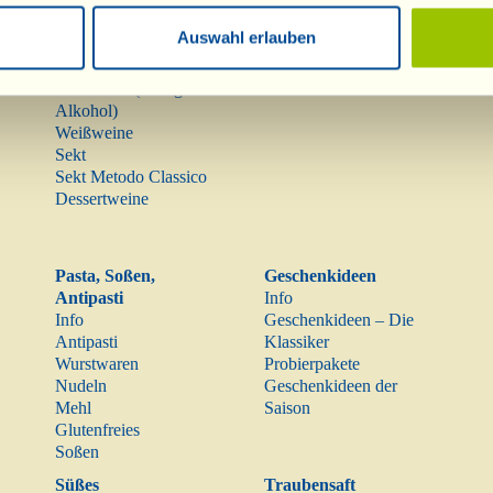
Info
Olivenöl
Rotweine
Auswahl erlauben
Raritäten
Roséweine
Mostovino (wenig
Alkohol)
Weißweine
Sekt
Sekt Metodo Classico
Dessertweine
Pasta, Soßen,
Geschenkideen
Antipasti
Info
Info
Geschenkideen – Die
Antipasti
Klassiker
Wurstwaren
Probierpakete
Nudeln
Geschenkideen der
Mehl
Saison
Glutenfreies
Soßen
Süßes
Traubensaft