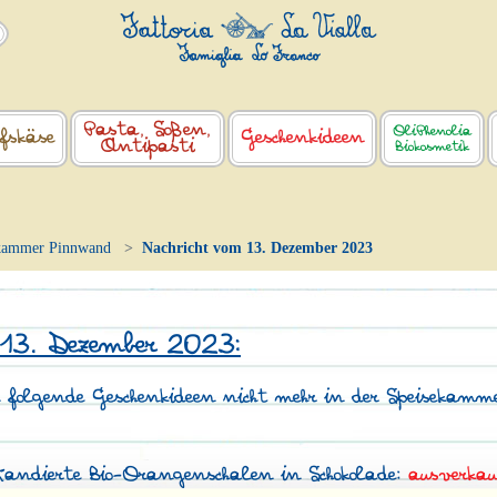
Pasta, Soßen,
OliPhenolia
fskäse
Geschenkideen
Antipasti
Biokosmetik
kammer Pinnwand
Nachricht vom 13. Dezember 2023
 13. Dezember 2023:
d folgende Geschenkideen nicht mehr in der Speisekamme
andierte Bio-Orangenschalen in Schokolade:
ausverkau