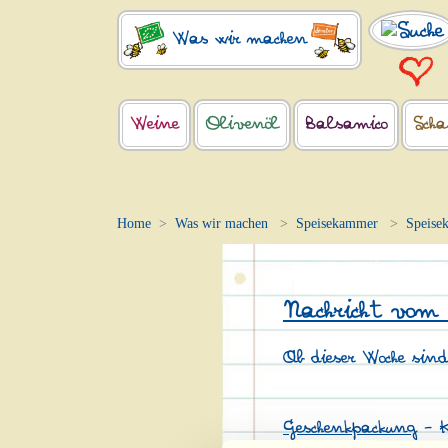
Was wir machen
Weine
Olivenöl
Balsamico
Scha
Home
Was wir machen
Speisekammer
Speise
Nachricht vom
Ab dieser Woche sin
Geschenkpackung
– K