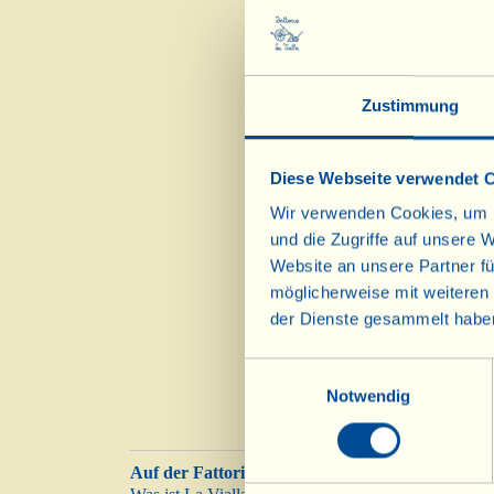
Geschenkpackung
– D
Geschenkpackung
– D
Geschenkpackung
– D
Zustimmung
Die anderen Körbe u
Diese Webseite verwendet 
ausgehen, zeigen w
Wir verwenden Cookies, um I
und die Zugriffe auf unsere 
Website an unsere Partner fü
Die „Viallini“ der 
möglicherweise mit weiteren
der Dienste gesammelt habe
Einwilligungsauswahl
Notwendig
Auf der Fattoria