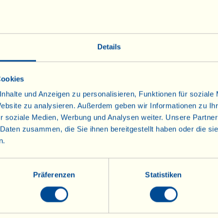
er Spaghettizähler:
ausverkauft
er Barriquefass-Pecorino:
ausverkauft
er große Adventskalender:
ausverkauft
Details
nd Spezialitäten sind noch verfügbar. Sollten andere 
Cookies
ir Ihnen Alternativen.
nhalte und Anzeigen zu personalisieren, Funktionen für soziale
Website zu analysieren. Außerdem geben wir Informationen zu I
r soziale Medien, Werbung und Analysen weiter. Unsere Partner
Speisekammer wünschen Ihnen eine besinnliche Adventsz
 Daten zusammen, die Sie ihnen bereitgestellt haben oder die s
n.
Präferenzen
Statistiken
Weine
Olivenöl