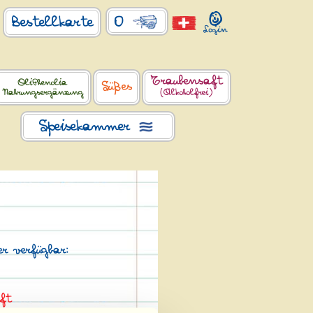
0
Bestellkarte
Traubensaft
OliPhenolia
Süßes
Nahrungsergänzung
(Alkoholfrei)
Speisekammer
r verfügbar:
ft