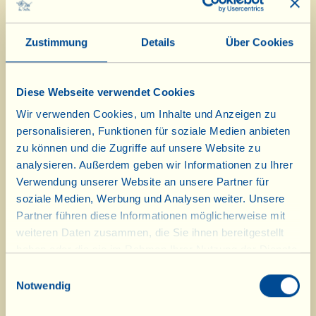
Region Arezzo typisches Rezept: Ein
ähnliches Gericht wird bereits in
Zustimmung
Details
Über Cookies
einem Kochbuch aus dem 14.
Jahrhundert beschrieben und der
Diese Webseite verwendet Cookies
aretinische Dichter Pietro Aretino
Wir verwenden Cookies, um Inhalte und Anzeigen zu
erwähnt sie im 16. Jahrhundert, als
personalisieren, Funktionen für soziale Medien anbieten
zu können und die Zugriffe auf unsere Website zu
er von der Gewohnheit der
analysieren. Außerdem geben wir Informationen zu Ihrer
Florentiner berichtet, die Leber
Verwendung unserer Website an unsere Partner für
„anzuziehen“ (mit Netzen!). Um den
soziale Medien, Werbung und Analysen weiter. Unsere
Partner führen diese Informationen möglicherweise mit
Gaumen zu erfrischen gibt es als
weiteren Daten zusammen, die Sie ihnen bereitgestellt
Dessert einen gestürzten
haben oder die sie im Rahmen Ihrer Nutzung der Dienste
gesammelt haben.
Einwilligungsauswahl
Orangenkuchen, der sehr gut zu
Notwendig
einem Neuzugang im Weinkeller