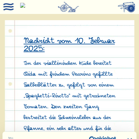
0
Nachricht vom 10. Februar
2025:
In der viallinischen Küche bereitet
Aida mit frischem Pecorino gefüllte
Salbeiblätter zu, gefolgt von einem
„Spaghetti-Risotto“ mit getrockneten
Tomaten. Den zweiten Gang
bestreitet die Schweinsleber aus der
Pfanne, ein sehr altes und für die