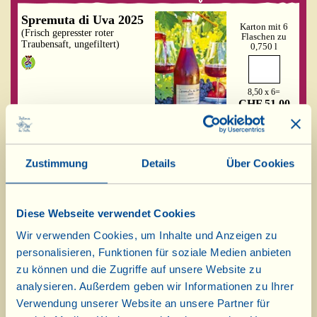
Spremuta di Uva 2025
Karton mit 6
(Frisch gepresster roter
Flaschen zu
Traubensaft, ungefiltert)
0,750 l
8,50 x 6=
CHF 51,00
Mini-Spremuta
Karton mit 4
Frizzante 2025
Flaschen zu
375 ml
Zustimmung
Details
Über Cookies
(Weißer Traubensaft (mit
Perlen!), ungefiltert)
Ausverkauft
6,85 x 4=
Diese Webseite verwendet Cookies
CHF 27,40
Wir verwenden Cookies, um Inhalte und Anzeigen zu
Spremuta di Uva
personalisieren, Funktionen für soziale Medien anbieten
Karton mit 4
Fragola 2025
Flaschen zu
zu können und die Zugriffe auf unsere Website zu
375 ml
(Roter Traubensaft (mit
analysieren. Außerdem geben wir Informationen zu Ihrer
Perlen!), ungefiltert)
Verwendung unserer Website an unsere Partner für