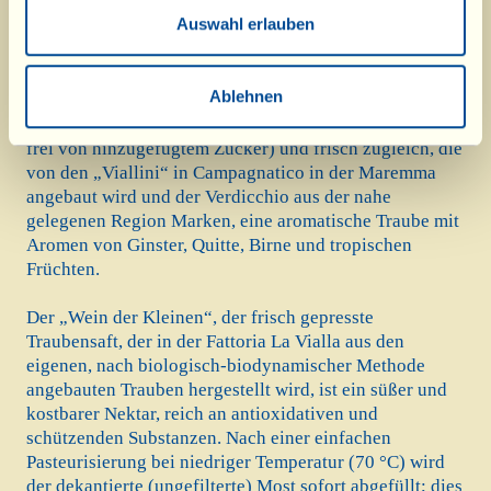
Jahren die folgende Möglichkeit gefunden: ein frisch
Auswahl erlauben
gepresster Traubensaft in der Flasche.
... Das Gleiche gilt für die beiden Rebsorten, aus denen
die anderen, prickelnden frisch gepressten Säfte von La
Ablehnen
Vialla gewonnen werden: die duftende Erdbeertraube
mit ihrem besonderen Geschmack, süß (von Natur aus,
frei von hinzugefügtem Zucker) und frisch zugleich, die
von den „Viallini“ in Campagnatico in der Maremma
angebaut wird und der Verdicchio aus der nahe
gelegenen Region Marken, eine aromatische Traube mit
Aromen von Ginster, Quitte, Birne und tropischen
Früchten.
Der „Wein der Kleinen“, der frisch gepresste
Traubensaft, der in der Fattoria La Vialla aus den
eigenen, nach biologisch-biodynamischer Methode
angebauten Trauben hergestellt wird, ist ein süßer und
kostbarer Nektar, reich an antioxidativen und
schützenden Substanzen. Nach einer einfachen
Pasteurisierung bei niedriger Temperatur (70 °C) wird
der dekantierte (ungefilterte) Most sofort abgefüllt; dies