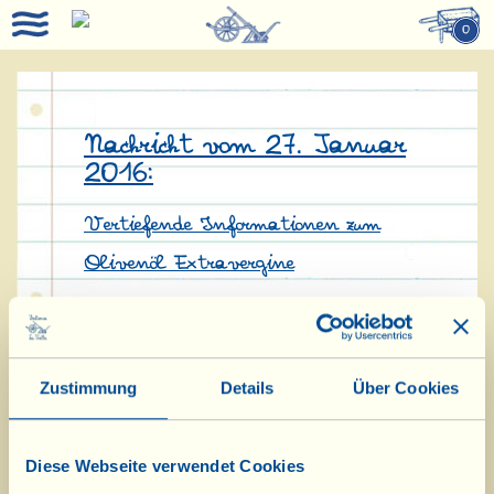
0
Nachricht vom 27. Januar
2016:
Vertiefende Informationen zum
Olivenöl Extravergine
Wie wird Olivenöl Extravergine
definiert? Die Gesetzgebung definiert
Zustimmung
Details
Über Cookies
es als “kaltgepressten” (< 27° C)
Olivensaft und schreibt vor, dass es
Diese Webseite verwendet Cookies