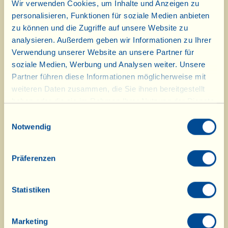
bei der Verkostung frische,
Wir verwenden Cookies, um Inhalte und Anzeigen zu
personalisieren, Funktionen für soziale Medien anbieten
pflanzliche und/oder fruchtige Noten
zu können und die Zugriffe auf unsere Website zu
aufweisen muss (Gras, Artischocke,
analysieren. Außerdem geben wir Informationen zu Ihrer
Verwendung unserer Website an unsere Partner für
Olivenblätter, Mandel,
soziale Medien, Werbung und Analysen weiter. Unsere
Tomatenblätter und viele andere).
Partner führen diese Informationen möglicherweise mit
weiteren Daten zusammen, die Sie ihnen bereitgestellt
haben oder die sie im Rahmen Ihrer Nutzung der Dienste
In diesem Video, das im
gesammelt haben.
Einwilligungsauswahl
vergangenen November in der
Notwendig
Ölmühle von La Vialla
Präferenzen
aufgenommenen wurde, hören wir
Andrea Losi, den Techniker, über die
Statistiken
Qualität sprechen:
Marketing