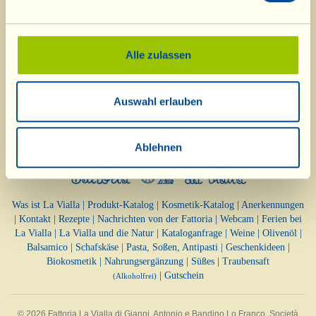
Alle zulassen
Auswahl erlauben
Ablehnen
Was ist La Vialla
|
Produkt-Katalog
|
Kosmetik-Katalog
|
Anerkennungen
|
Kontakt
|
Rezepte
|
Nachrichten von der Fattoria
|
Webcam
|
Ferien bei
La Vialla
|
La Vialla und die Natur
|
Kataloganfrage
|
Weine
|
Olivenöl
|
Balsamico
|
Schafskäse
|
Pasta, Soßen,
Antipasti
|
Geschenkideen
|
Biokosmetik
|
Nahrungsergänzung
|
Süßes
|
Traubensaft
|
Gutschein
(Alkoholfrei)
© 2026 Fattoria La Vialla di Gianni, Antonio e Bandino Lo Franco, Società