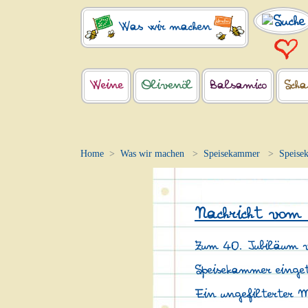
Was wir machen
Weine
Olivenöl
Balsamico
Scha
Home
Was wir machen
Speisekammer
Speise
Nachricht vom
Zum 40. Jubiläum vo
Speisekammer einget
Ein ungefilterter 