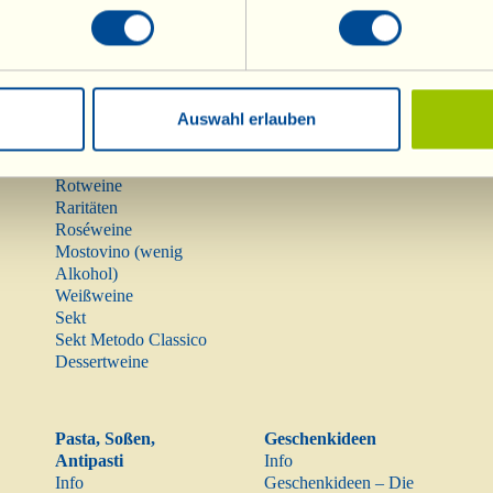
Auswahl erlauben
Weine
Olivenöl
Info
Olivenöl
Rotweine
Raritäten
Roséweine
Mostovino (wenig
Alkohol)
Weißweine
Sekt
Sekt Metodo Classico
Dessertweine
Pasta, Soßen,
Geschenkideen
Antipasti
Info
Info
Geschenkideen – Die