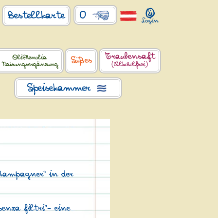
0
Bestellkarte
Traubensaft
OliPhenolia
Süßes
Nahrungsergänzung
(Alkoholfrei)
Speisekammer
Champagner“ in der
nza filtri"- eine