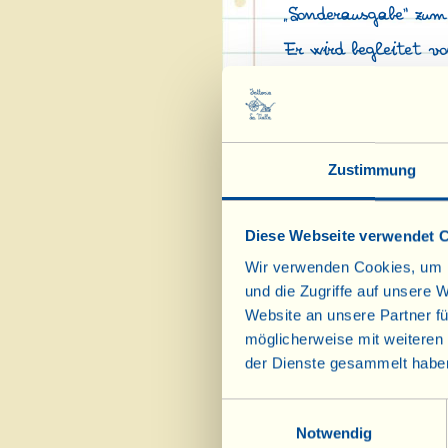
„Sonderausgabe“ zum
Er wird begleitet v
Landhaus gewidmet i
Ein Cin Cin auf all
Hier
die neuesten Na
Zustimmung
Diese Webseite verwendet 
Wir verwenden Cookies, um I
und die Zugriffe auf unsere 
Website an unsere Partner fü
möglicherweise mit weiteren
der Dienste gesammelt habe
Einwilligungsauswahl
Notwendig