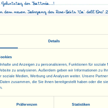
 Geburtstag der Fattoria...!
on dem neuen Jahrgang des Rosé-Sekts "Ca' dell'Oro" 
st, wo die Geschichte der Fattoria La Vialla begann.
e „Viallini” und ihre Freunde auf die „ersten 40”!
chrichten von der Fattoria mit einer kleinen Reise in
Details
Cookies
nhalte und Anzeigen zu personalisieren, Funktionen für soziale
Website zu analysieren. Außerdem geben wir Informationen zu I
r soziale Medien, Werbung und Analysen weiter. Unsere Partner
 Daten zusammen, die Sie ihnen bereitgestellt haben oder die s
n.
Präferenzen
Statistiken