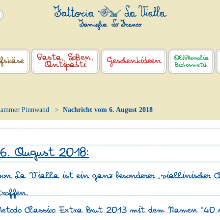
Pasta, Soßen,
OliPhenolia
fskäse
Geschenkideen
Antipasti
Biokosmetik
kammer Pinnwand
Nachricht vom 6. August 2018
 6. August 2018:
n La Vialla ist ein ganz besonderer „viallinischer 
roffen.
Metodo Classico Extra Brut 2013 mit dem Namen "40 se