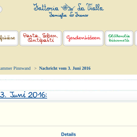
Pasta, Soßen,
OliPhenolia
fskäse
Geschenkideen
Antipasti
Biokosmetik
kammer Pinnwand
Nachricht vom 3. Juni 2016
 3. Juni 2016:
Speisekammer in Frankfurt die Perlen der neuen Weinl
ode Charmat 2015, der Rosé Methode Charmat „Ca’dell
on“ Methode Charmat 2015.
Details