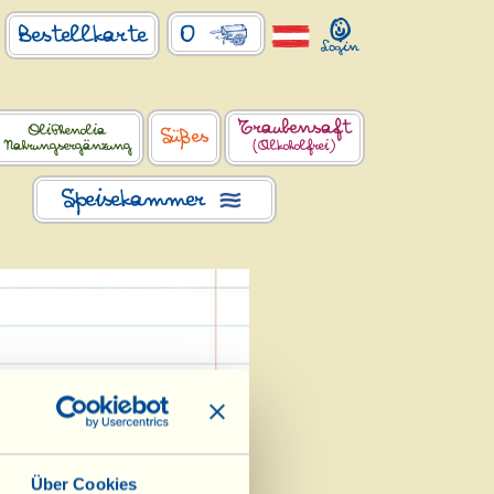
0
Bestellkarte
Traubensaft
OliPhenolia
Süßes
Nahrungsergänzung
(Alkoholfrei)
Speisekammer
ese „gelandet“, der
 Oro“ 2015 und der
Über Cookies