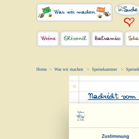
Was wir machen
Weine
Olivenöl
Balsamico
Scha
Home
Was wir machen
Speisekammer
Speise
Nachricht vom
Gerade sind in der 
„Le Chiassaie“ Meth
ungefilterte „Chiff
Zustimmung