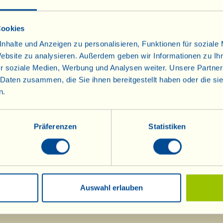
ten Begleitung der Riservas D.O.C.G. gereist, dem „Ch
 Riserva“ 2014.
Cookies
nhalte und Anzeigen zu personalisieren, Funktionen für soziale
Website zu analysieren. Außerdem geben wir Informationen zu I
r soziale Medien, Werbung und Analysen weiter. Unsere Partner
 Daten zusammen, die Sie ihnen bereitgestellt haben oder die s
n.
Weine
Olivenöl
Info
Olivenöl
Präferenzen
Statistiken
Rotweine
Raritäten
Roséweine
Mostovino (wenig
Alkohol)
Weißweine
Auswahl erlauben
Sekt
Sekt Metodo Classico
Dessertweine