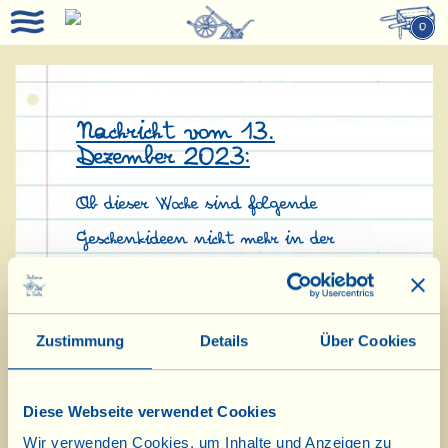
0
Nachricht vom 13.
Dezember 2023:
Ab dieser Woche sind folgende
Geschenkideen nicht mehr in der
Speisekammer verfügbar:
Zustimmung
Details
Über Cookies
Geschenkpackung
– Kandierte Bio-
Orangenschalen in Schokolade:
Diese Webseite verwendet Cookies
ausverkauft
Wir verwenden Cookies, um Inhalte und Anzeigen zu