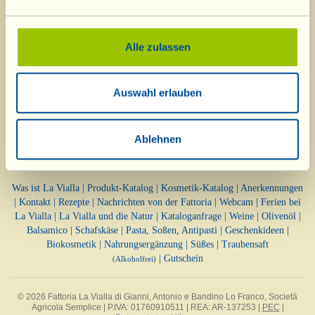
wünschen Ihnen eine besinnliche
Adventszeit!
Alle zulassen
Auswahl erlauben
Ablehnen
Was ist La Vialla
|
Produkt-Katalog
|
Kosmetik-Katalog
|
Anerkennungen
|
Kontakt
|
Rezepte
|
Nachrichten von der Fattoria
|
Webcam
|
Ferien bei
La Vialla
|
La Vialla und die Natur
|
Kataloganfrage
|
Weine
|
Olivenöl
|
Balsamico
|
Schafskäse
|
Pasta, Soßen,
Antipasti
|
Geschenkideen
|
Biokosmetik
|
Nahrungsergänzung
|
Süßes
|
Traubensaft
|
Gutschein
(Alkoholfrei)
© 2026 Fattoria La Vialla di Gianni, Antonio e Bandino Lo Franco, Società
Agricola Semplice | P.IVA: 01760910511 | REA: AR-137253 |
PEC
|