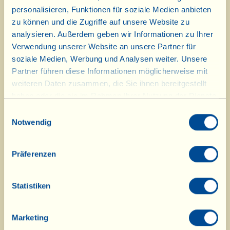
Geschenkpackung
– Der
personalisieren, Funktionen für soziale Medien anbieten
Spaghettizähler:
ausverkauft
zu können und die Zugriffe auf unsere Website zu
analysieren. Außerdem geben wir Informationen zu Ihrer
Geschenkpackung
– Der Barriquefass-
Verwendung unserer Website an unsere Partner für
Pecorino:
ausverkauft
soziale Medien, Werbung und Analysen weiter. Unsere
Partner führen diese Informationen möglicherweise mit
Geschenkpackung
– Der große
weiteren Daten zusammen, die Sie ihnen bereitgestellt
Adventskalender:
ausverkauft
haben oder die sie im Rahmen Ihrer Nutzung der Dienste
gesammelt haben.
Einwilligungsauswahl
Notwendig
Die anderen Körbe und Spezialitäten
sind noch verfügbar. Sollten andere
Präferenzen
Geschenkideen ausgehen, zeigen wir
Ihnen Alternativen.
Statistiken
Die „Viallini“ der Speisekammer
Marketing