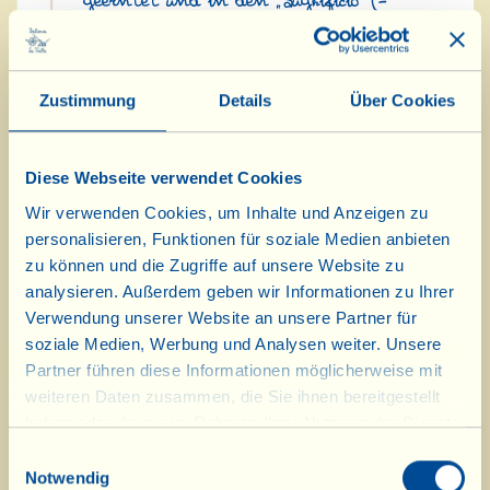
geerntet und in den „Sughificio“ (=
die Soßenküche) gebracht, um die
Sommerrezepte in Einmachgläser zu
Zustimmung
Details
Über Cookies
füllen.
In der Speisekammer sind die
Diese Webseite verwendet Cookies
„Giardinera al Balsamico Bianco“ (=
Wir verwenden Cookies, um Inhalte und Anzeigen zu
knackiges Sommergemüse mit
personalisieren, Funktionen für soziale Medien anbieten
zu können und die Zugriffe auf unsere Website zu
Balsamico Bianco) und der neue
analysieren. Außerdem geben wir Informationen zu Ihrer
Jahrgang 2023 des Pinot Grigio
Verwendung unserer Website an unsere Partner für
soziale Medien, Werbung und Analysen weiter. Unsere
eingetroffen, der in seiner
Partner führen diese Informationen möglicherweise mit
ungefilterten Version etwas ganz
weiteren Daten zusammen, die Sie ihnen bereitgestellt
Besonderes ist. Mit von der Partie
haben oder die sie im Rahmen Ihrer Nutzung der Dienste
gesammelt haben.
Einwilligungsauswahl
sind auch der neue Jahrgang des
Notwendig