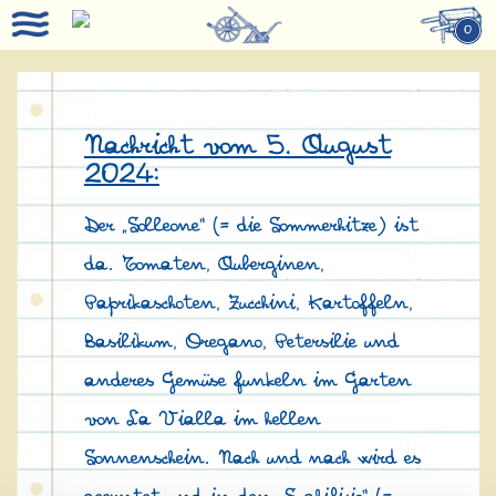
0
Nachricht vom 5. August
2024:
Der „Solleone“ (= die Sommerhitze) ist
da. Tomaten, Auberginen,
Paprikaschoten, Zucchini, Kartoffeln,
Basilikum, Oregano, Petersilie und
anderes Gemüse funkeln im Garten
von La Vialla im hellen
Sonnenschein. Nach und nach wird es