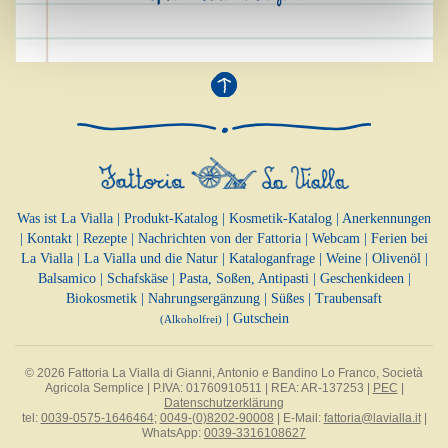
Was ist La Vialla
|
Produkt-Katalog
|
Kosmetik-Katalog
|
Anerkennungen
|
Kontakt
|
Rezepte
|
Nachrichten von der Fattoria
|
Webcam
|
Ferien bei
La Vialla
|
La Vialla und die Natur
|
Kataloganfrage
|
Weine
|
Olivenöl
|
Balsamico
|
Schafskäse
|
Pasta, Soßen,
Antipasti
|
Geschenkideen
|
Biokosmetik
|
Nahrungsergänzung
|
Süßes
|
Traubensaft
|
Gutschein
(Alkoholfrei)
© 2026 Fattoria La Vialla di Gianni, Antonio e Bandino Lo Franco, Società
Agricola Semplice | P.IVA: 01760910511 | REA: AR-137253 |
PEC
|
Datenschutzerklärung
tel:
0039-0575-1646464
;
0049-(0)8202-90008
| E-Mail:
fattoria@lavialla.it
|
WhatsApp:
0039-3316108627