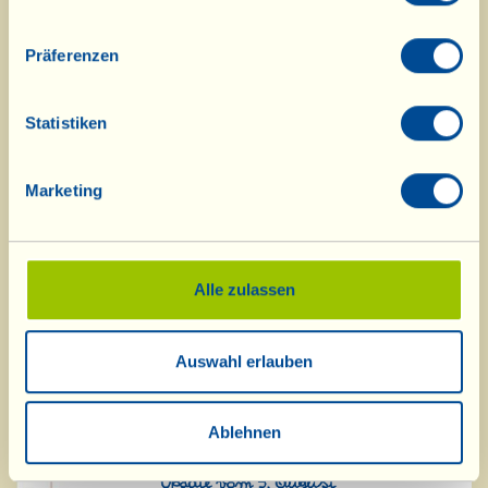
Verdicchio dei Castelli di Jesi und
der Metodo Classico Cuvée Rosé 2021
Präferenzen
aus in „Rosa“ vinifizierten Pinot-
Nero-Trauben.
Statistiken
Hier
geht es zu den August-
Marketing
Nachrichten.
Alle zulassen
Auswahl erlauben
Ablehnen