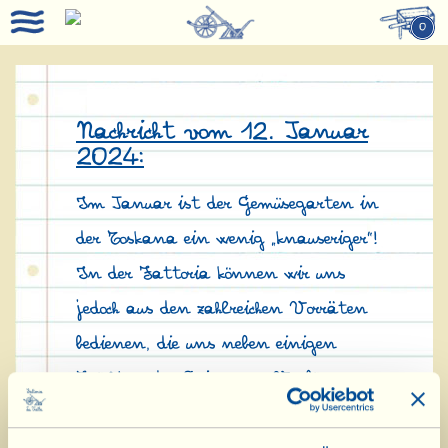
0
Nachricht vom 12. Januar
2024:
Im Januar ist der Gemüsegarten in
der Toskana ein wenig „knauseriger”!
In der Fattoria können wir uns
jedoch aus den zahlreichen Vorräten
bedienen, die uns neben einigen
Früchten der Saison zur Verfügung
stehen. Auf einen Winter-Aperitif