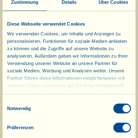
mit Mandarinen und Ingwer
Zustimmung
Details
Über Cookies
folgen eine Creme aus Cannellini-
Bohnen mit Palmkohlchips zusammen
Diese Webseite verwendet Cookies
mit der traditionellen Bruschetta
Wir verwenden Cookies, um Inhalte und Anzeigen zu
personalisieren, Funktionen für soziale Medien anbieten
mit neuem Olivenöl und ein so
zu können und die Zugriffe auf unsere Website zu
aufwendig zuzubereitender wie
analysieren. Außerdem geben wir Informationen zu Ihrer
Verwendung unserer Website an unsere Partner für
köstlicher erster Gang, die typisch
soziale Medien, Werbung und Analysen weiter. Unsere
toskanischen Cannelloni mit
Partner führen diese Informationen möglicherweise mit
weiteren Daten zusammen, die Sie ihnen bereitgestellt
Wildschweinsoße. Den Abschluss
haben oder die sie im Rahmen Ihrer Nutzung der Dienste
bilden die süßen und schokoladigen
gesammelt haben.
Einwilligungsauswahl
„Dolcetti alla Viallella“ (=
Notwendig
Viallella-Küchlein).
Präferenzen
Hier
geht es zu den Januar-Rezepten: