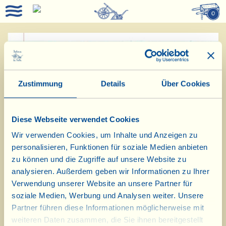
0
Nachricht vom 31.
Dezember 2025:
Zustimmung
Details
Über Cookies
Wir wünschen Ihnen einen guten
Diese Webseite verwendet Cookies
Rutsch ins Neue Jahr!
Wir verwenden Cookies, um Inhalte und Anzeigen zu
personalisieren, Funktionen für soziale Medien anbieten
Anfang Januar 2026 werden wir zu
zu können und die Zugriffe auf unsere Website zu
analysieren. Außerdem geben wir Informationen zu Ihrer
den gewohnten Öffnungszeiten der
Verwendung unserer Website an unsere Partner für
Speisekammer wieder für Sie da sein.
soziale Medien, Werbung und Analysen weiter. Unsere
Partner führen diese Informationen möglicherweise mit
weiteren Daten zusammen, die Sie ihnen bereitgestellt