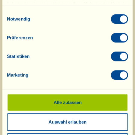
Alle Öffnungszeiten finden Sie auf
haben oder die sie im Rahmen Ihrer Nutzung der Dienste
unserer Seite:
gesammelt haben.
Einwilligungsauswahl
Notwendig
Lage/
Öffnungszeit/Veranstaltungen
Präferenzen
Speisekammer
Statistiken
Marketing
Alle zulassen
Was ist La Vialla
|
Produkt-Katalog
|
Kosmetik-Katalog
|
Anerkennungen
|
Kontakt
|
Rezepte
|
Nachrichten von der Fattoria
|
Webcam
|
Ferien bei
Auswahl erlauben
La Vialla
|
La Vialla und die Natur
|
Kataloganfrage
|
Weine
|
Olivenöl
|
Balsamico
|
Schafskäse
|
Pasta, Soßen,
Antipasti
|
Geschenkideen
|
Biokosmetik
|
Nahrungsergänzung
|
Süßes
|
Traubensaft