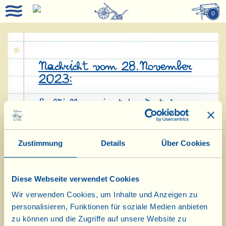
0
Nachricht vom 28.November
2023:
La Vialla gewinnt den Deutschen
Nachhaltigkeitspreis 2024!
Die Fattoria La Vialla wurde in
Zustimmung
Details
Über Cookies
Düsseldorf als herausragendes
Beispiel für Nachhaltigkeit in der
Diese Webseite verwendet Cookies
Landwirtschaft mit dem Deutschen
Wir verwenden Cookies, um Inhalte und Anzeigen zu
personalisieren, Funktionen für soziale Medien anbieten
Nachhaltigkeitspreis ausgezeichnet.
zu können und die Zugriffe auf unsere Website zu