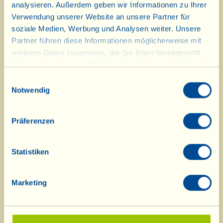
Der Preis wird jedes Jahr von der
analysieren. Außerdem geben wir Informationen zu Ihrer
Verwendung unserer Website an unsere Partner für
gleichnamigen Stiftung in
soziale Medien, Werbung und Analysen weiter. Unsere
Zusammenarbeit mit der deutschen
Partner führen diese Informationen möglicherweise mit
Bundesregierung und dem WWF
weiteren Daten zusammen, die Sie ihnen bereitgestellt
haben oder die sie im Rahmen Ihrer Nutzung der Dienste
verliehen.
gesammelt haben.
Einwilligungsauswahl
Notwendig
Präferenzen
Statistiken
Marketing