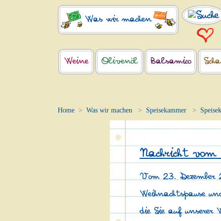
Was wir machen
Weine
Olivenöl
Balsamico
Scha
Home
Was wir machen
Speisekammer
Speise
Nachricht vom
Vom 23. Dezember 2
Weihnachtspause und
die Sie auf unserer 