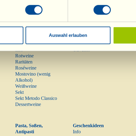
Auswahl erlauben
Weine
Olivenöl
Info
Olivenöl
Rotweine
Raritäten
Roséweine
Mostovino (wenig
Alkohol)
Weißweine
Sekt
Sekt Metodo Classico
Dessertweine
Pasta, Soßen,
Geschenkideen
Antipasti
Info