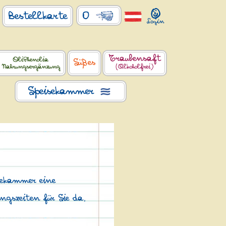
0
Bestellkarte
Traubensaft
OliPhenolia
Süßes
Nahrungsergänzung
(Alkoholfrei)
Speisekammer
sekammer eine
gszeiten für Sie da,