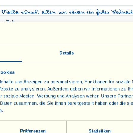
 Vialla wünscht allen von Herzen ein frohes Weihnach
ue Jahr.
 hausgemachtes kleines Video!) zu dem Rezept für die 
ncesco in der Fattoria für ihre Kollegen zubereitet ha
Details
Cookies
nhalte und Anzeigen zu personalisieren, Funktionen für soziale
Website zu analysieren. Außerdem geben wir Informationen zu I
r soziale Medien, Werbung und Analysen weiter. Unsere Partner
 Daten zusammen, die Sie ihnen bereitgestellt haben oder die s
n.
Präferenzen
Statistiken