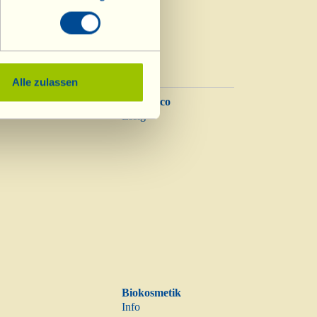
Alle zulassen
Balsamico
Essig
Biokosmetik
Info