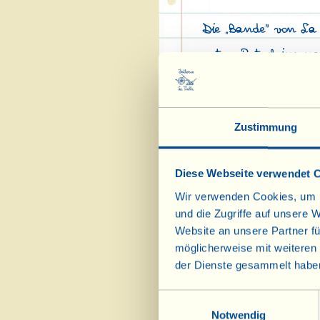
Die „Bande" von La
guten Rutsch ins ne
Hier ein
„filmino"
(=
die Stefania und Fra
Zustimmung
Diese Webseite verwendet 
Wir verwenden Cookies, um I
und die Zugriffe auf unsere 
Website an unsere Partner fü
möglicherweise mit weiteren
der Dienste gesammelt habe
Einwilligungsauswahl
Notwendig