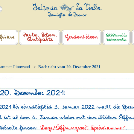
Pasta, Soßen,
OliPhenolia
fskäse
Geschenkideen
Antipasti
Biokosmetik
kammer Pinnwand
Nachricht vom 20. Dezember 2021
 20. Dezember 2021:
021 bis einschließlich 3. Januar 2022 macht die Spei
 ist ab dem 4. Januar wieder mit den üblichen Öffnun
Webseite finden:
"Lage/Öffnungszeit Speisekammer"
.