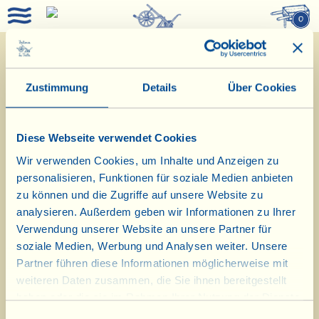
0
Zustimmung
Details
Über Cookies
Diese Webseite verwendet Cookies
Wir verwenden Cookies, um Inhalte und Anzeigen zu
5/12/2022
personalisieren, Funktionen für soziale Medien anbieten
zu können und die Zugriffe auf unsere Website zu
analysieren. Außerdem geben wir Informationen zu Ihrer
Verwendung unserer Website an unsere Partner für
Weihnachten 2022, die herzlichsten
soziale Medien, Werbung und Analysen weiter. Unsere
Wünsche von der „Band” von La
Partner führen diese Informationen möglicherweise mit
weiteren Daten zusammen, die Sie ihnen bereitgestellt
Vialla
haben oder die sie im Rahmen Ihrer Nutzung der Dienste
gesammelt haben.
Einwilligungsauswahl