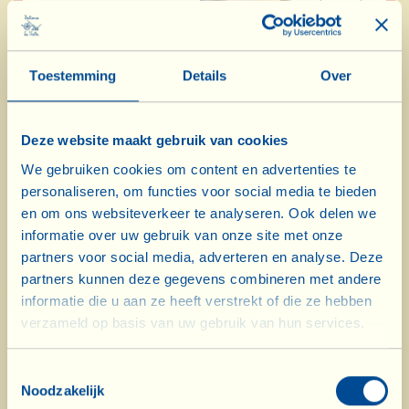
7,50 x 4=
€ 30,00
Toestemming
Details
Over
Peperotta
Doos met 4
(pestosaus van paprika's)
potjes van 180 g
Deze website maakt gebruik van cookies
We gebruiken cookies om content en advertenties te
personaliseren, om functies voor social media te bieden
4,55 x 4=
€ 18,20
en om ons websiteverkeer te analyseren. Ook delen we
informatie over uw gebruik van onze site met onze
Pesto
partners voor social media, adverteren en analyse. Deze
Doos met 4
(klassieke pestosaus van
partners kunnen deze gegevens combineren met andere
potjes van 180 g
basilicum)
informatie die u aan ze heeft verstrekt of die ze hebben
verzameld op basis van uw gebruik van hun services.
7,20 x 4=
€ 28,80
Toestemmingsselectie
Noodzakelijk
Ragù (vleessaus) à la