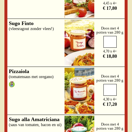
4,45 x 4=
€ 17,80
Sugo Finto
Doos met 4
(vleesragout zonder vlees!)
potten van 280 g
4,70 x 4=
€ 18,80
Pizzaiola
Doos met 4
(tomatensaus met oregano)
potten van 280 g
4,30 x 4=
€ 17,20
Sugo alla Amatriciana
Doos met 4
(saus van tomaten, bacon en ui)
potten van 280 g