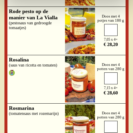
Rode pesto op de
Doos met 4
manier van La Vialla
potjes van 180 g
(pestosaus van gedroogde
tomaatjes)
7,05 x 4=
€ 28,20
Rosalina
Doos met 4
(saus van ricotta en tomaten)
potten van 280 g
7,15 x 4=
€ 28,60
Rosmarina
Doos met 4
(tomatensaus met rozemarijn)
potten van 280 g