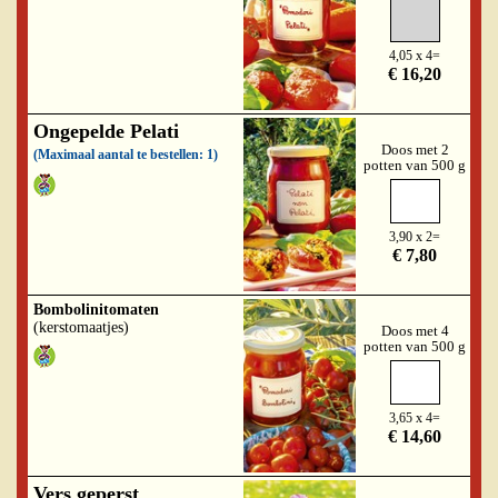
4,05 x 4=
€ 16,20
Ongepelde Pelati
Doos met 2
(Maximaal aantal te bestellen: 1)
potten van 500 g
3,90 x 2=
€ 7,80
Bombolinitomaten
(kerstomaatjes)
Doos met 4
potten van 500 g
3,65 x 4=
€ 14,60
Vers geperst