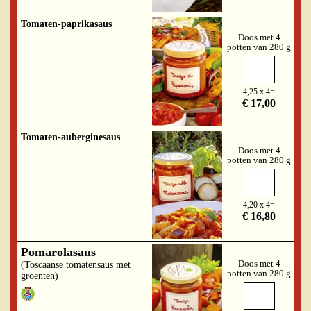
Tomaten-paprikasaus
Doos met 4
potten van 280 g
4,25 x 4=
€ 17,00
Tomaten-auberginesaus
Doos met 4
potten van 280 g
4,20 x 4=
€ 16,80
Pomarolasaus
Doos met 4
(Toscaanse tomatensaus met
potten van 280 g
groenten)