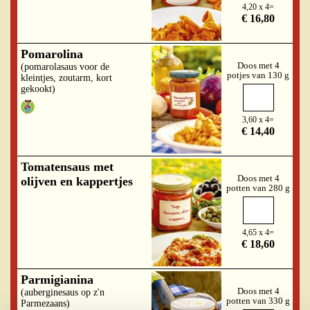
4,20 x 4=
€ 16,80
Pomarolina
Doos met 4
(pomarolasaus voor de
potjes van 130 g
kleintjes, zoutarm, kort
gekookt)
3,60 x 4=
€ 14,40
Tomatensaus met
Doos met 4
olijven en kappertjes
potten van 280 g
4,65 x 4=
€ 18,60
Parmigianina
Doos met 4
(auberginesaus op z'n
potten van 330 g
Parmezaans)