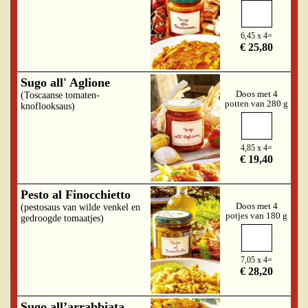
6,45 x 4=
€ 25,80
Sugo all' Aglione
Doos met 4
(Toscaanse tomaten-
potten van 280 g
knoflooksaus)
4,85 x 4=
€ 19,40
Pesto al Finocchietto
Doos met 4
(pestosaus van wilde venkel en
potjes van 180 g
gedroogde tomaatjes)
7,05 x 4=
€ 28,20
Sugo all’arrabbiata