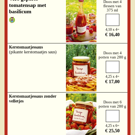
Doos met 4
tomatensap met
flessen van
375 ml
basilicum
4,10 x 4=
€ 16,40
Kerstomaatjessaus
(pikante kerstomaatjes saus)
Doos met 4
potten van 280 g
4,25 x 4=
€ 17,00
Kerstomaatjessaus zonder
velletjes
Doos met 6
potten van 280 g
4,25 x 6=
€ 25,50