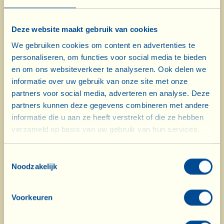
Deze website maakt gebruik van cookies
We gebruiken cookies om content en advertenties te
personaliseren, om functies voor social media te bieden
en om ons websiteverkeer te analyseren. Ook delen we
23 oktober 2013, de opening van de nieuwe
informatie over uw gebruik van onze site met onze
olijfoliemolen, “carbon neutral”, van La Vialla. De
partners voor social media, adverteren en analyse. Deze
partners kunnen deze gegevens combineren met andere
president van de provincie Arezzo is hierbij
informatie die u aan ze heeft verstrekt of die ze hebben
verzameld op basis van uw gebruik van hun services.
aanwezig.
Toestemmingsselectie
Noodzakelijk
Voorkeuren