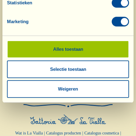
Statistieken
Marketing
Alles toestaan
De nieuwe olijfoliemolen is begonnen te werken
Selectie toestaan
Weigeren
Wat is La Vialla
|
Catalogus producten
|
Catalogus cosmetica
|