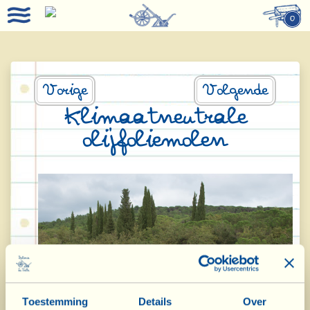
0
Vorige
Volgende
Klimaatneutrale
olijfoliemolen
Toestemming
Details
Over