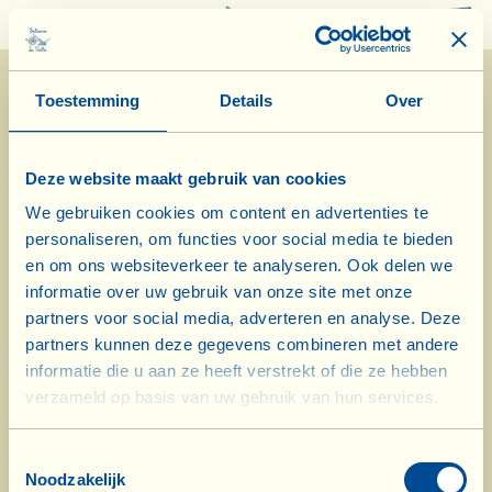
0
Toestemming
Details
Over
Deze website maakt gebruik van cookies
We gebruiken cookies om content en advertenties te
personaliseren, om functies voor social media te bieden
8/7/2025
en om ons websiteverkeer te analyseren. Ook delen we
informatie over uw gebruik van onze site met onze
Dagboek van de Boerderij
partners voor social media, adverteren en analyse. Deze
partners kunnen deze gegevens combineren met andere
De zomerse werkzaamheden aan de
informatie die u aan ze heeft verstrekt of die ze hebben
verzameld op basis van uw gebruik van hun services.
olijfbomen van La Grillaia
Biodynamische kalenderdag: Blad
Toestemmingsselectie
Noodzakelijk