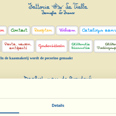
en
Contact
Recepten
Webcam
Catalogus aan
Pasta, sauzen,
OliPhenolia
OliPhe
Geschenkideeën
antipasti
Biocosmetica
Voedingssu
In de kaasmakerij wordt de pecorino gemaakt
Dagboek van de Boerderij
 de kaasmakerij wordt de pecorino gemaa
Biodynamische kalenderdag: wortel
Details