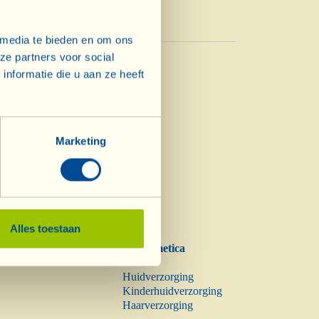
 media te bieden en om ons
Azijn
ze partners voor social
Azijn
nformatie die u aan ze heeft
Marketing
Alles toestaan
Biocosmetica
Info
Huidverzorging
Kinderhuidverzorging
Haarverzorging