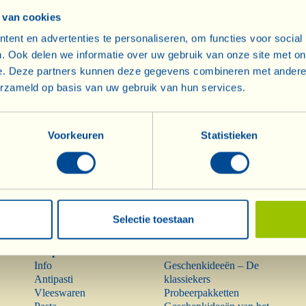
 van cookies
ent en advertenties te personaliseren, om functies voor social
Wijnen
Olijfolie
. Ook delen we informatie over uw gebruik van onze site met on
Info
Olijfolie
e. Deze partners kunnen deze gegevens combineren met andere i
Rode wijnen
erzameld op basis van uw gebruik van hun services.
Bijzonderheden
Rosé
Mostovino (weinig
Voorkeuren
Statistieken
alcohol)
Witte wijnen
Bruisende wijnen
Metodo classico
Dessertwijnen
Selectie toestaan
Pasta, sauzen,
Geschenkideeën
antipasti
Info
Info
Geschenkideeën – De
Antipasti
klassiekers
Vleeswaren
Probeerpakketten