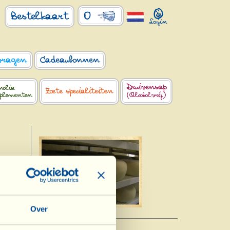
0
Bestelkaart
vragen
Cadeaubonnen
Druivensap
nolia
Zoete specialiteiten
pplementen
(Alcoholvrij)
kt
Over