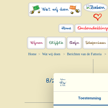
Wat wij doen
Home
Onderscheiding
Wijnen
Olijfolie
Azijn
Schapenkaas
Home
Wat wij doen
Berichten van de Fattoria
8/2/2016
In
Toestemming