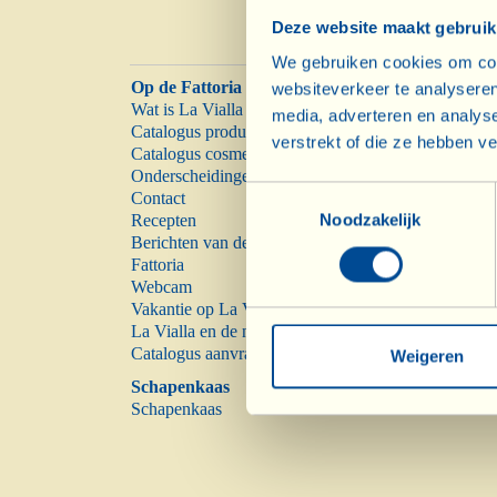
Deze website maakt gebruik
We gebruiken cookies om cont
Op de Fattoria
websiteverkeer te analyseren
Wat is La Vialla
media, adverteren en analys
Catalogus producten
verstrekt of die ze hebben v
Catalogus cosmetica
Onderscheidingen
Toestemmingsselectie
Contact
Noodzakelijk
Recepten
Berichten van de
Fattoria
Webcam
Vakantie op La Vialla
La Vialla en de natuur
Catalogus aanvragen
Weigeren
Schapenkaas
Schapenkaas