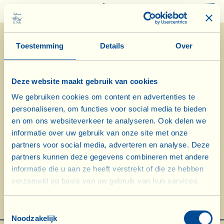
0
Toestemming
Details
Over
Deze website maakt gebruik van cookies
We gebruiken cookies om content en advertenties te
personaliseren, om functies voor social media te bieden
en om ons websiteverkeer te analyseren. Ook delen we
informatie over uw gebruik van onze site met onze
partners voor social media, adverteren en analyse. Deze
Officiële video van de prijsuitreiking
partners kunnen deze gegevens combineren met andere
informatie die u aan ze heeft verstrekt of die ze hebben
op de JWSC, 16 november 2016,
verzameld op basis van uw gebruik van hun services.
Londen
Toestemmingsselectie
Noodzakelijk