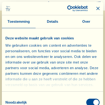
0
Toestemming
Details
Over
Deze website maakt gebruik van cookies
We gebruiken cookies om content en advertenties te
personaliseren, om functies voor social media te bieden
14/2/2024
en om ons websiteverkeer te analyseren. Ook delen we
informatie over uw gebruik van onze site met onze
Dagboek van de Boerderij
partners voor social media, adverteren en analyse. Deze
partners kunnen deze gegevens combineren met andere
Vandaag bezoek aan het jongste kalf
informatie die u aan ze heeft verstrekt of die ze hebben
verzameld op basis van uw gebruik van hun services.
in de koeienstal van La Vialla
Biodynamische kalenderdag: blad
Toestemmingsselectie
Noodzakelijk