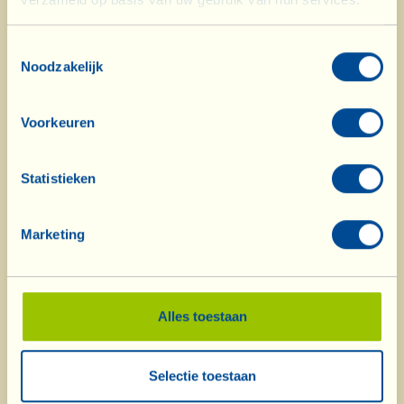
Recepten met producten van
Toestemmingsselectie
La Vialla
Noodzakelijk
Voorkeuren
Statistieken
Marketing
Alles toestaan
Wat is La Vialla
|
Catalogus producten
|
Catalogus cosmetica
|
Onderscheidingen
|
Contact
|
Recepten
|
Berichten van de Fattoria
|
Webcam
|
Vakantie op La Vialla
|
La Vialla en de natuur
|
Catalogus
Selectie toestaan
aanvragen
|
Wijnen
|
Olijfolie
|
Azijn
|
Schapenkaas
|
Pasta, sauzen,