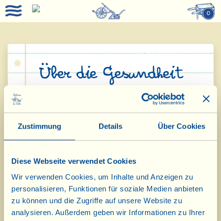
0
Über die Gesundheit
Auf einen Blick (für Kinder, Vegetarier und
Veganer geeignete sowie gluten- und laktosefreie
Zustimmung
Details
Über Cookies
Erzeugnisse)
Nahrungsmittel für Kinder
Diese Webseite verwendet Cookies
Wir verwenden Cookies, um Inhalte und Anzeigen zu
Olivenöl Extravergine
personalisieren, Funktionen für soziale Medien anbieten
zu können und die Zugriffe auf unsere Website zu
Die Soßen
analysieren. Außerdem geben wir Informationen zu Ihrer