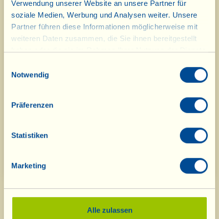
Verwendung unserer Website an unsere Partner für
Kaum Sulfite im Wein
soziale Medien, Werbung und Analysen weiter. Unsere
Partner führen diese Informationen möglicherweise mit
Weniger Zucker ist besser
weiteren Daten zusammen, die Sie ihnen bereitgestellt
Gesamte oxidationshemmende Eigenschaften in
haben oder die sie im Rahmen Ihrer Nutzung der Dienste
gesammelt haben.
Einwilligungsauswahl
“Pomarolina”
Notwendig
Wein und Gesundheit
Präferenzen
Gesundheitsfördernde Eigenschaften der im
wässrigen Teil der Oliven enthaltenen
Statistiken
Polyphenole
Marketing
Alle zulassen