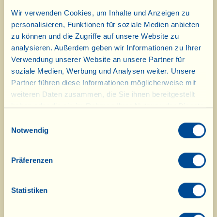
Wir verwenden Cookies, um Inhalte und Anzeigen zu
Mit einem scharfen Messer die Gräten und die
personalisieren, Funktionen für soziale Medien anbieten
zu können und die Zugriffe auf unsere Website zu
Haut des Klippfischs entfernen. Dann in
analysieren. Außerdem geben wir Informationen zu Ihrer
Stückchen schneiden, ganz leicht im Mixer
Verwendung unserer Website an unsere Partner für
zerkleinern und mit der geriebenen
soziale Medien, Werbung und Analysen weiter. Unsere
Zitronenschale in eine Schale geben.
Partner führen diese Informationen möglicherweise mit
Zerdrücken Sie alles sorgfältig mit dem Rücken
weiteren Daten zusammen, die Sie ihnen bereitgestellt
einer Gabel. Nun die Kartoffeln schälen,
haben oder die sie im Rahmen Ihrer Nutzung der Dienste
gesammelt haben.
waschen und grob, direkt in die Schale mit dem
Einwilligungsauswahl
Notwendig
Klippfisch reiben. Schälen Sie auch den
Knoblauch und hacken Sie ihn zusammen mit
der gewaschenen und trocken getupften
Präferenzen
Petersilie fein. In die Schale zum Klippfisch
geben, das Ei und den Pfeffer hinzufügen und
Statistiken
alle Zutaten gründlich vermengen.