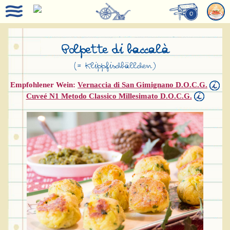
0
Polpette di baccalà
(= Klippfischbällchen)
Empfohlener Wein:
Vernaccia di San Gimignano D.O.C.G.
Cuveé N1 Metodo Classico Millesimato D.O.C.G.