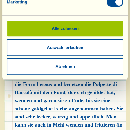
Marketing
Fügen Sie nach und nach das Paniermehl hinzu
und vermischen Sie alles gut (mit den Händen
geht es am besten), bis Sie eine feste Masse
erhalten. Den Ofen auf 200 °C vorheizen.
Alle zulassen
Trennen Sie ein wenig der Masse ab und formen
Sie mit den Händen kleine Bällchen mit 3-4 cm
Auswahl erlauben
Durchmesser, die Sie in eine mit Olivenöl
eingefettete Ofenform legen und mit Olivenöl
Ablehnen
beträufeln. Dann für ca. 25-30 Minuten in den
Ofen stellen. Nach 10-15 Minuten nehmen Sie
die Form heraus und benetzen die Polpette di
Baccalà mit dem Fond, der sich gebildet hat,
wenden und garen sie zu Ende, bis sie eine
schöne goldgelbe Farbe angenommen haben. Sie
sind sehr lecker, würzig und appetitlich. Man
kann sie auch in Mehl wenden und frittieren (in