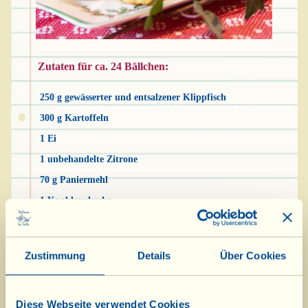
Zutaten für ca. 24 Bällchen:
250 g gewässerter und entsalzener Klippfisch
300 g Kartoffeln
1 Ei
1 unbehandelte Zitrone
70 g Paniermehl
1 Knoblauchzehe
1 Bund Petersilie
4-5 EL Olivenöl Extravergine (sowie 2-3 zum Einfetten der
Zustimmung
Details
Über Cookies
Form)
1 Prise Pfeffer
Diese Webseite verwendet Cookies