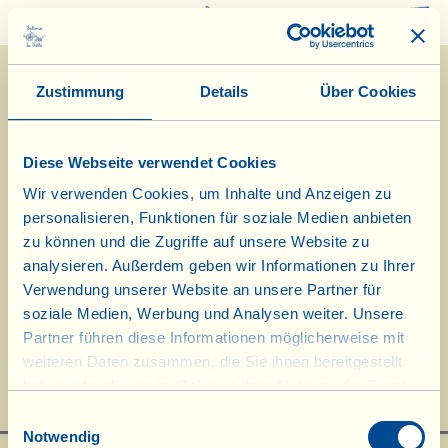
0
Zustimmung
Details
Über Cookies
Diese Webseite verwendet Cookies
Wir verwenden Cookies, um Inhalte und Anzeigen zu
personalisieren, Funktionen für soziale Medien anbieten
zu können und die Zugriffe auf unsere Website zu
analysieren. Außerdem geben wir Informationen zu Ihrer
Verwendung unserer Website an unsere Partner für
Dégorgement und Verkostung des
soziale Medien, Werbung und Analysen weiter. Unsere
Partner führen diese Informationen möglicherweise mit
"viallinischen" Winzersekts Cuvée N2,
weiteren Daten zusammen, die Sie ihnen bereitgestellt
36-monatige Flaschenreifung
haben oder die sie im Rahmen Ihrer Nutzung der Dienste
gesammelt haben.
Einwilligungsauswahl
Notwendig