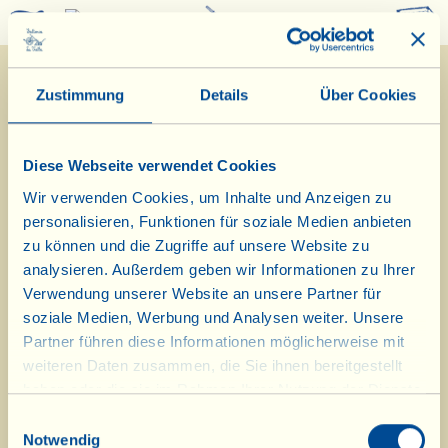
0
Zustimmung
Details
Über Cookies
Diese Webseite verwendet Cookies
Wir verwenden Cookies, um Inhalte und Anzeigen zu
personalisieren, Funktionen für soziale Medien anbieten
28/6/2021
zu können und die Zugriffe auf unsere Website zu
analysieren. Außerdem geben wir Informationen zu Ihrer
Tagebuch vom Bauernhof
Verwendung unserer Website an unsere Partner für
soziale Medien, Werbung und Analysen weiter. Unsere
Im Weinberg des Landhauses La
Partner führen diese Informationen möglicherweise mit
weiteren Daten zusammen, die Sie ihnen bereitgestellt
Casotta mit neuen,
haben oder die sie im Rahmen Ihrer Nutzung der Dienste
umweltschonenden Geräten
gesammelt haben.
Einwilligungsauswahl
Notwendig