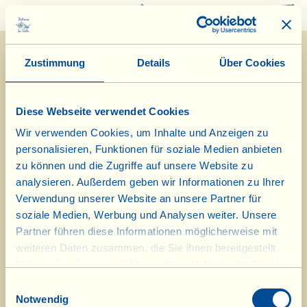
0
Zustimmung
Details
Über Cookies
Diese Webseite verwendet Cookies
Wir verwenden Cookies, um Inhalte und Anzeigen zu
personalisieren, Funktionen für soziale Medien anbieten
7/8/2023
zu können und die Zugriffe auf unsere Website zu
analysieren. Außerdem geben wir Informationen zu Ihrer
Tagebuch vom Bauernhof
Verwendung unserer Website an unsere Partner für
soziale Medien, Werbung und Analysen weiter. Unsere
Heute Valdarno-Hühnchen mit der
Partner führen diese Informationen möglicherweise mit
weiteren Daten zusammen, die Sie ihnen bereitgestellt
Auberginen-Caponata von La Vialla
haben oder die sie im Rahmen Ihrer Nutzung der Dienste
gesammelt haben.
Tag des biologisch-dynamischen Kalenders: Frucht
Einwilligungsauswahl
Notwendig