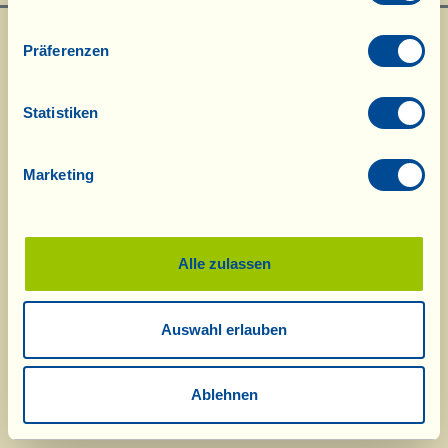
Präferenzen
Statistiken
Marketing
Was ist La Vialla
|
Produkt-Katalog
|
Kosmetik-Katalog
|
Anerkennungen
|
Kontakt
|
Rezepte
|
Nachrichten von der Fattoria
|
Webcam
|
Ferien bei
La Vialla
|
La Vialla und die Natur
|
Kataloganfrage
|
Weine
|
Olivenöl
|
Balsamico
|
Schafskäse
|
Pasta, Soßen,
Antipasti
|
Geschenkideen
|
Alle zulassen
Biokosmetik
|
Nahrungsergänzung
|
Süßes
|
Traubensaft
|
Gutschein
(Alkoholfrei)
Auswahl erlauben
© 2026 Fattoria La Vialla di Gianni, Antonio e Bandino Lo Franco, Società
Agricola Semplice | P.IVA: 01760910511 | REA: AR-137253 |
PEC
|
AGB
|
Datenschutzerklärung
|
Cookie Richtlinie
tel:
0039-0575-1646464
;
0049-(0)8202-90008
| E-Mail:
fattoria@lavialla.it
|
Ablehnen
WhatsApp:
0039-3316108627