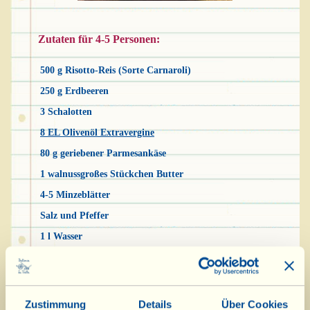
Zutaten für 4-5 Personen:
500 g Risotto-Reis (Sorte Carnaroli)
250 g Erdbeeren
3 Schalotten
8 EL Olivenöl Extravergine
80 g geriebener Parmesankäse
1 walnussgroßes Stückchen Butter
4-5 Minzeblätter
Salz und Pfeffer
1 l Wasser
1 kleine Karotte
½ Stange Staudensellerie
ein wenig Petersilie: 2-3 Stängel
Zustimmung
Details
Über Cookies