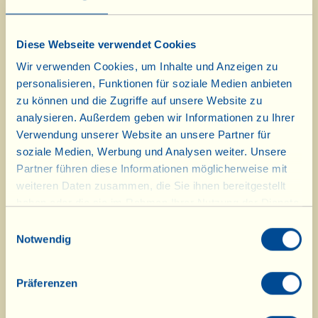
1 kleine Tomate
1 Stück Zwiebel
Diese Webseite verwendet Cookies
Salz
Wir verwenden Cookies, um Inhalte und Anzeigen zu
personalisieren, Funktionen für soziale Medien anbieten
zu können und die Zugriffe auf unsere Website zu
Als erstes wird die Gemüsebrühe zubereitet:
analysieren. Außerdem geben wir Informationen zu Ihrer
Setzen Sie einen Topf mit dem Wasser, dem
Verwendung unserer Website an unsere Partner für
gewaschenen und geputzten Suppengrün und
soziale Medien, Werbung und Analysen weiter. Unsere
einer Prise Salz auf und lassen Sie das Ganze
Partner führen diese Informationen möglicherweise mit
eine halbe Stunde köcheln. In der Zwischenzeit
weiteren Daten zusammen, die Sie ihnen bereitgestellt
die Erdbeeren mit Stiel und Blättern waschen,
haben oder die sie im Rahmen Ihrer Nutzung der Dienste
gesammelt haben.
gut abtropfen lassen und mit Küchenpapier
Einwilligungsauswahl
Notwendig
trocken tupfen; nun die Stiele und Blätter
entfernen, in Stückchen schneiden und die
Hälfte davon beiseitelegen. Die Schalotten fein
Präferenzen
hacken und auf kleiner Flamme in einem hohen