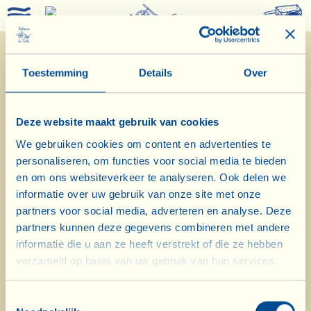
0
Toestemming
Details
Over
Deze website maakt gebruik van cookies
We gebruiken cookies om content en advertenties te
personaliseren, om functies voor social media te bieden
30/5/2022
en om ons websiteverkeer te analyseren. Ook delen we
informatie over uw gebruik van onze site met onze
Dagboek van de Boerderij
partners voor social media, adverteren en analyse. Deze
partners kunnen deze gegevens combineren met andere
In de wijngaard van Casa Conforto
informatie die u aan ze heeft verstrekt of die ze hebben
wordt de groenbemesting versnipperd
verzameld op basis van uw gebruik van hun services.
en ondergeploegd
Toestemmingsselectie