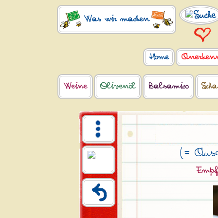
Was wir machen
Home
Anerken
Weine
Olivenöl
Balsamico
Scha
(= Aus
Empf