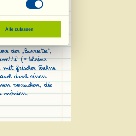
auf Küchenpapier
ichen Sie auf jede
etropftes)
Blättchen Petersilie
Alle zulassen
ere der „Burrata“,
cetti” (= kleine
 mit frischer Sahne
auch durch einen
nen versuchen, die
u mischen.