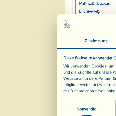
650 ml Wasser
6 g Bierhefe
500 g Stracciatell
80 g in Öl eingele
Ausreichend Olive
Zustimmung
Frittieren
65 g Salz
Diese Webseite verwendet 
Ein paar Blättchen 
Wir verwenden Cookies, um I
und die Zugriffe auf unsere 
Frischhaltefol
Website an unsere Partner fü
etwa 50 g schw
möglicherweise mit weiteren
etwas flach un
der Dienste gesammelt habe
Nun erhitzen Si
Einwilligungsauswahl
Temperatur erre
Notwendig
hineinlegen. Vo