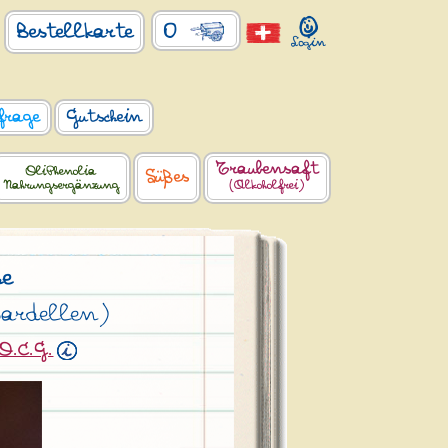
0
Bestellkarte
frage
Gutschein
Traubensaft
OliPhenolia
Süßes
Nahrungsergänzung
(Alkoholfrei)
he
Sardellen)
.O.C.G.