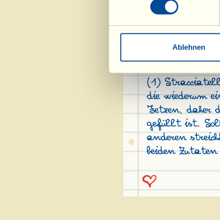
gleichmäßige F
trocknen lassen
einen großen L
Sardellenfilet 
Ablehnen
oder Rucola zur
(1) Stracciatel
die wiederum ei
Fetzen, daher 
gefüllt ist. So
anderen streich
beiden Zutaten