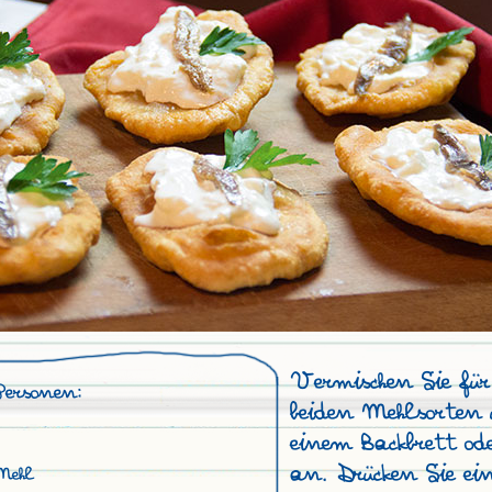
Vermischen Sie für
Personen:
beiden Mehlsorten 
einem Backbrett od
an. Drücken Sie ei
Mehl