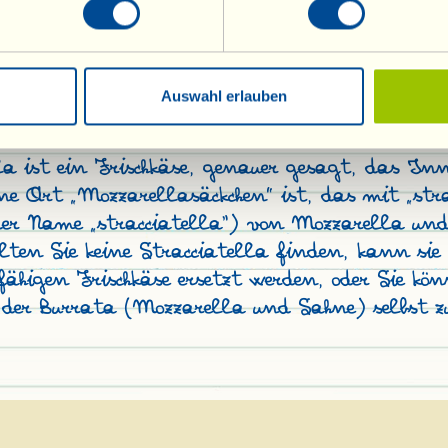
arbe bekommen. Herausnehmen, abtropfen und 
. Wenn alle Teigscheibchen frittiert sind, stre
öffel Stracciatella und legen ein (vom Öl abg
darauf. Nun fehlt noch der letzte Schliff: ein 
Auswahl erlauben
 Garnierung und… schön heiß servieren!
la ist ein Frischkäse, genauer gesagt, das Inn
ne Art „Mozzarellasäckchen” ist, das mit „strac
der Name „stracciatella“) von Mozzarella und
llten Sie keine Stracciatella finden, kann sie 
fähigen Frischkäse ersetzt werden, oder Sie kön
 der Burrata (Mozzarella und Sahne) selbst z