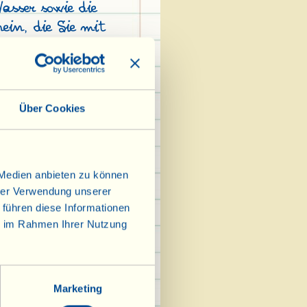
sser sowie die
nein, die Sie mit
d auflösen. Nach
 mit der
chen, salzen und
er - wenig auf
Über Cookies
en. Mit den
n, bis Sie eine
che Kugel erhalten
 Medien anbieten zu können
iese in
hrer Verwendung unserer
rennen Sie kleine,
 führen diese Informationen
auf dem Backbrett
ie im Rahmen Ihrer Nutzung
rchmesser daraus.
enn es die richtige
 Teigscheibchen
Marketing
izzas eine