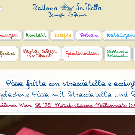
nungen
Kontakt
Rezepte
Webcam
Katalogan
Pasta, Soßen,
OliPhenolia
fskäse
Geschenkideen
Antipasti
Biokosmetik
Pizza fritta con stracciatella e acciug
gebackene Pizza mit Stracciatella und 
ohlener Wein:
Il '35' Metodo Classico Millesimato D