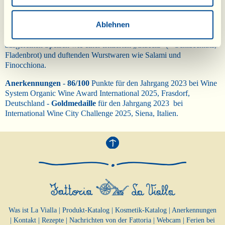
Kombinationsmöglichkeiten
- Er harmoniert wunderbar mit allen
Gerichten, die „Toskanisch sprechen": Pappardelle mit
Ablehnen
Hackfleischsoße, Ribollita, Pici mit Salsa Etrusca, Schmortöpfen
wie der „Peposo dell'Impruneta",… aber auch mit weniger
ausgefeilten Speisen wie einer frittierten „Ciaccia" (= Schiacchiata,
Fladenbrot) und duftenden Wurstwaren wie Salami und
Finocchiona.
Anerkennungen
-
86/100
Punkte für den Jahrgang 2023 bei Wine
System Organic Wine Award International 2025, Frasdorf,
Deutschland -
Goldmedaille
für den Jahrgang 2023 bei
International Wine City Challenge 2025, Siena, Italien.
Was ist La Vialla
|
Produkt-Katalog
|
Kosmetik-Katalog
|
Anerkennungen
|
Kontakt
|
Rezepte
|
Nachrichten von der Fattoria
|
Webcam
|
Ferien bei