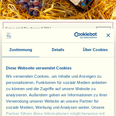
Karton mit 6 Flaschen zu 0,750 l
€51,60
8,60 x 6 =
Sangiovese 100% I.G.T. Toscana 2024
Zustimmung
Details
Über Cookies
(Rotwein)
Rebsorten: 100% Sangiovese
Alkoholgehalt: 12,5% vol
Säure: 4,9 g/l
Diese Webseite verwendet Cookies
Restzucker: 0,4 g/l
Wir verwenden Cookies, um Inhalte und Anzeigen zu
Wenn der Sangiovese einen Pass besäße, wäre seine
personalisieren, Funktionen für soziale Medien anbieten
„Staatsangehörigkeit" mit 100 % toskanisch angegeben. Es ist kein
zu können und die Zugriffe auf unsere Website zu
Zufall, dass die typischste der roten Rebsorten weltweit als
analysieren. Außerdem geben wir Informationen zu Ihrer
Botschafterin für den Charakter dieser Gegend steht: unverblümt,
Verwendung unserer Website an unsere Partner für
authentisch, rustikal und elegant. In der Fattoria wird seit über
zwanzig Jahren ein sortenreiner Wein aus ihr hergestellt, und jeder
soziale Medien, Werbung und Analysen weiter. Unsere
Jahrgang erzählt eine andere Geschichte... Das Jahr 2024 begann
Partner führen diese Informationen möglicherweise mit