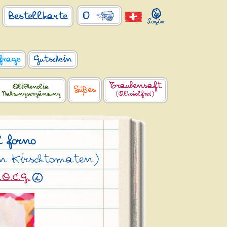
0
Bestellkarte
frage
Gutschein
Traubensaft
OliPhenolia
Süßes
Nahrungsergänzung
(Alkoholfrei)
l forno
en Kirschtomaten)
.O.C.G.