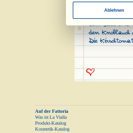
vorgeheizten B
Ablehnen
dem Ofen nehme
dem Salz und d
den Knoblauch 
Die Kirschtoma
Auf der Fattoria
Was ist La Vialla
Produkt-Katalog
Kosmetik-Katalog