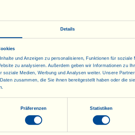
Öl darüber träufeln und zu T
Forno” (= im
chtomaten)
Details
travergine
"Pomodorini al Forno de La 
Cookies
n gegarten Tomaten von La Vialla)
nhalte und Anzeigen zu personalisieren, Funktionen für soziale
Website zu analysieren. Außerdem geben wir Informationen zu I
as zu 250-300 g:
r soziale Medien, Werbung und Analysen weiter. Unsere Partner
tomaten
 Daten zusammen, die Sie ihnen bereitgestellt haben oder die s
l Extravergine
n.
he
ätter
Präferenzen
Statistiken
o
ten waschen, trocken reiben, auf einem mit Bac
, mit einem Esslöffel Öl beträufeln und im 