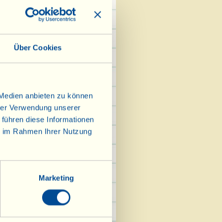
isch bringen.
Über Cookies
Vialla"
 Medien anbieten zu können
hrer Verwendung unserer
 führen diese Informationen
ie im Rahmen Ihrer Nutzung
Marketing
kpapier ausgelegten
auf 100 °C