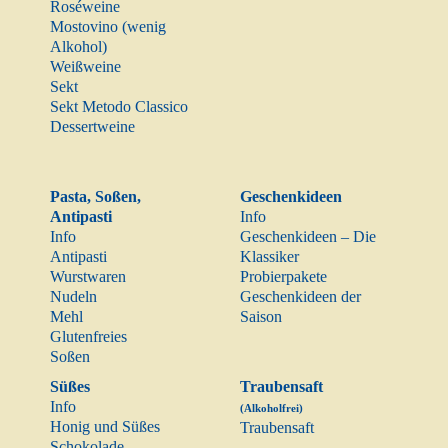
Roséweine
Mostovino (wenig
Alkohol)
Weißweine
Sekt
Sekt Metodo Classico
Dessertweine
Pasta, Soßen,
Geschenkideen
Antipasti
Info
Info
Geschenkideen – Die
Antipasti
Klassiker
Wurstwaren
Probierpakete
Nudeln
Geschenkideen der
Mehl
Saison
Glutenfreies
Soßen
Süßes
Traubensaft
Info
(Alkoholfrei)
Honig und Süßes
Traubensaft
Schokolade