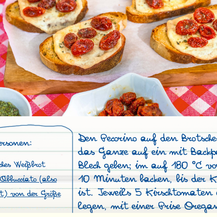
Den Pecorino auf den Brotsche
ersonen:
das Ganze auf ein mit Backpa
Blech geben; im auf 180 °C v
ches Weißbrot
10 Minuten backen, bis der K
 Abbucciato (also
ist. Jeweils 5 Kirschtomaten 
t) von der Größe
legen, mit einer Prise Orega