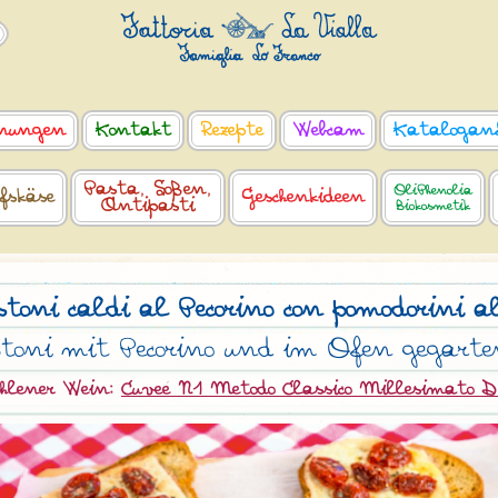
nungen
Kontakt
Rezepte
Webcam
Katalogan
Pasta, Soßen,
OliPhenolia
fskäse
Geschenkideen
Antipasti
Biokosmetik
stoni caldi al Pecorino con pomodorini a
toni mit Pecorino und im Ofen gegart
hlener Wein:
Cuveé N1 Metodo Classico Millesimato D