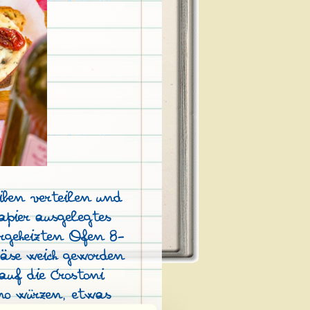
iben verteilen und
pier ausgelegtes
orgeheizten Ofen 8-
äse weich geworden
auf die Crostoni
no würzen, etwas