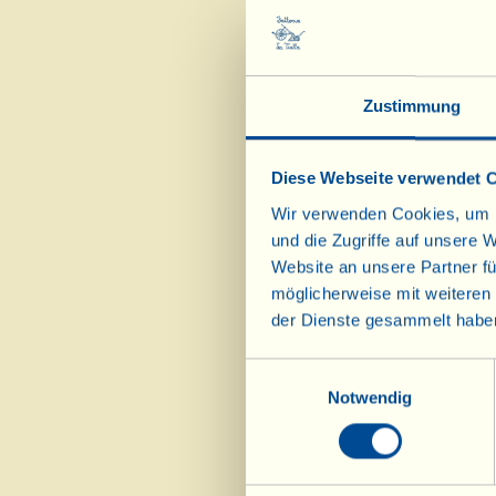
20 “Pomodorini al 
Ofen gegarte Kirs
2 TL Oregano
Zustimmung
3 TL Olivenöl Ex
Diese Webseite verwendet 
(= Die im Ofe
Wir verwenden Cookies, um I
und die Zugriffe auf unsere 
Zutaten für 1 Gl
Website an unsere Partner fü
500 g Kirsch
möglicherweise mit weiteren
2 EL Olivenö
der Dienste gesammelt habe
1 Knoblauchze
½ TL Salz
Einwilligungsauswahl
3 Basilikumbl
1 Chilischote
Notwendig
½ TL Oregan
Die Kirschtoma
Blech anordnen