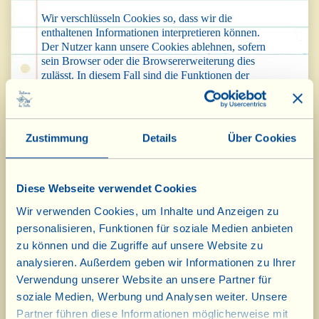
Wir verschlüsseln Cookies so, dass wir die
enthaltenen Informationen interpretieren können.
Der Nutzer kann unsere Cookies ablehnen, sofern
sein Browser oder die Browsererweiterung dies
zulässt. In diesem Fall sind die Funktionen der
Webseite und der Dienstleistungen von Fattoria La
Vialla di Gianni, Antonio e Bandino Lo Franco
Società Agricola Semplice ggf. eingeschränkt.
Zustimmung
Details
Über Cookies
Für die Anleitung in Bezug auf die Sperre,
Löschung oder Deaktivierung von Cookies
konsultieren Sie die Einstellungen des Browsers,
seine Erweiterungen oder die für den Zugang zu
Diese Webseite verwendet Cookies
unserer Webseite genutzten Anwendungen.
Wir verwenden Cookies, um Inhalte und Anzeigen zu
Datenschutzverantwortlicher und
personalisieren, Funktionen für soziale Medien anbieten
Datenschutzbeauftragter
zu können und die Zugriffe auf unsere Website zu
analysieren. Außerdem geben wir Informationen zu Ihrer
Datenschutzverantwortlicher ist
Fattoria La Vialla
di Gianni, Antonio e Bandino Lo Franco Società
Verwendung unserer Website an unsere Partner für
Agricola Semplice.
soziale Medien, Werbung und Analysen weiter. Unsere
Datenschutzbeauftragter ist Antonio Lo Franco.
Partner führen diese Informationen möglicherweise mit