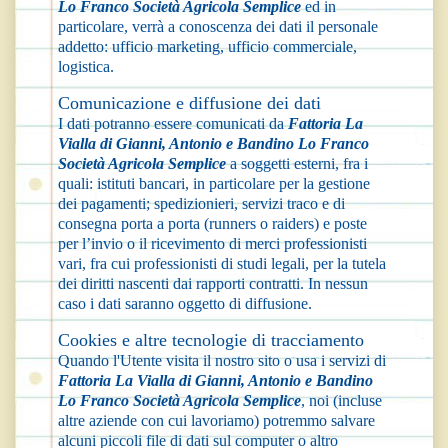
Lo Franco Società Agricola Semplice
ed in
particolare, verrà a conoscenza dei dati il personale
addetto: ufficio marketing, ufficio commerciale,
logistica.
Comunicazione e diffusione dei dati
I dati potranno essere comunicati da
Fattoria La
Vialla di Gianni, Antonio e Bandino Lo Franco
Società Agricola Semplice
a soggetti esterni, fra i
quali: istituti bancari, in particolare per la gestione
dei pagamenti; spedizionieri, servizi traco e di
consegna porta a porta (runners o raiders) e poste
per l’invio o il ricevimento di merci professionisti
vari, fra cui professionisti di studi legali, per la tutela
dei diritti nascenti dai rapporti contratti. In nessun
caso i dati saranno oggetto di diffusione.
Cookies e altre tecnologie di tracciamento
Quando l'Utente visita il nostro sito o usa i servizi di
Fattoria La Vialla di Gianni, Antonio e Bandino
Lo Franco Società Agricola Semplice
, noi (incluse
altre aziende con cui lavoriamo) potremmo salvare
alcuni piccoli file di dati sul computer o altro