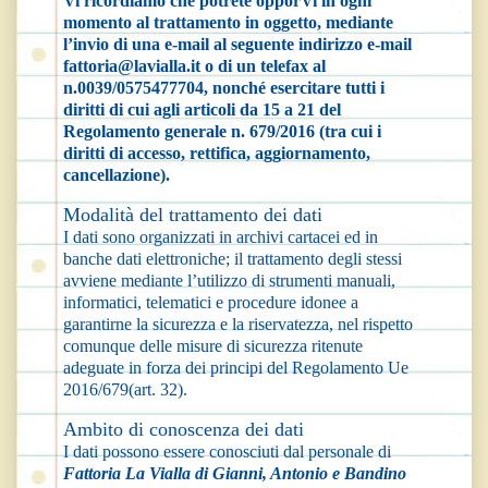
Vi ricordiamo che potrete opporVi in ogni
momento al trattamento in oggetto, mediante
l’invio di una e-mail al seguente indirizzo e-mail
fattoria@lavialla.it
o di un telefax al
n.0039/0575477704, nonché esercitare tutti i
diritti di cui agli articoli da 15 a 21 del
Regolamento generale n. 679/2016 (tra cui i
diritti di accesso, rettifica, aggiornamento,
cancellazione).
Modalità del trattamento dei dati
I dati sono organizzati in archivi cartacei ed in
banche dati elettroniche; il trattamento degli stessi
avviene mediante l’utilizzo di strumenti manuali,
informatici, telematici e procedure idonee a
garantirne la sicurezza e la riservatezza, nel rispetto
comunque delle misure di sicurezza ritenute
adeguate in forza dei principi del Regolamento Ue
2016/679(art. 32).
Ambito di conoscenza dei dati
I dati possono essere conosciuti dal personale di
Fattoria La Vialla di Gianni, Antonio e Bandino