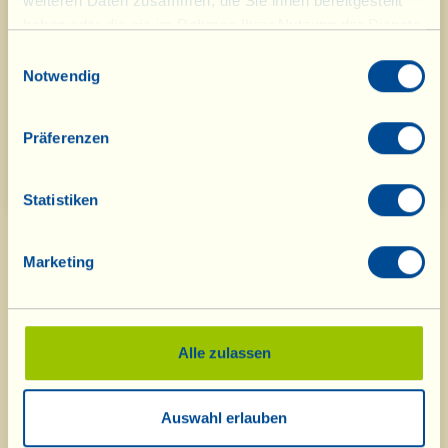
weiteren Daten zusammen, die Sie ihnen bereitgestellt
haben oder die sie im Rahmen Ihrer Nutzung der Dienste
gesammelt haben.
Einwilligungsauswahl
Notwendig
Präferenzen
Statistiken
Marketing
Alle zulassen
Was ist La Vialla
|
Produkt-Katalog
|
Kosmetik-Katalog
|
Anerkennungen
|
Kontakt
|
Rezepte
|
Nachrichten von der Fattoria
|
Webcam
|
Ferien bei
Auswahl erlauben
La Vialla
|
La Vialla und die Natur
|
Kataloganfrage
|
Weine
|
Olivenöl
|