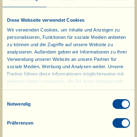
Diese Webseite verwendet Cookies
Wir verwenden Cookies, um Inhalte und Anzeigen zu
personalisieren, Funktionen für soziale Medien anbieten
zu können und die Zugriffe auf unsere Website zu
analysieren. Außerdem geben wir Informationen zu Ihrer
Süddeutsche Zeitung
Die Presse 2012
Verwendung unserer Website an unsere Partner für
2012
soziale Medien, Werbung und Analysen weiter. Unsere
Partner führen diese Informationen möglicherweise mit
weiteren Daten zusammen, die Sie ihnen bereitgestellt
haben oder die sie im Rahmen Ihrer Nutzung der Dienste
gesammelt haben.
Einwilligungsauswahl
Notwendig
Präferenzen
Selection 2012
Eco Nova 2012