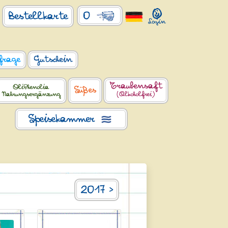
0
Bestellkarte
frage
Gutschein
Traubensaft
OliPhenolia
Süßes
Nahrungsergänzung
(Alkoholfrei)
Speisekammer
2017 >