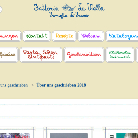
nungen
Kontakt
Rezepte
Webcam
Katalogan
Pasta, Soßen,
OliPhenolia
fskäse
Geschenkideen
Antipasti
Biokosmetik
uns geschrieben
Über uns geschrieben 2018