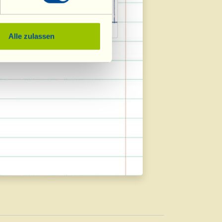
018
Filine bloggt 2018
Alle zulassen