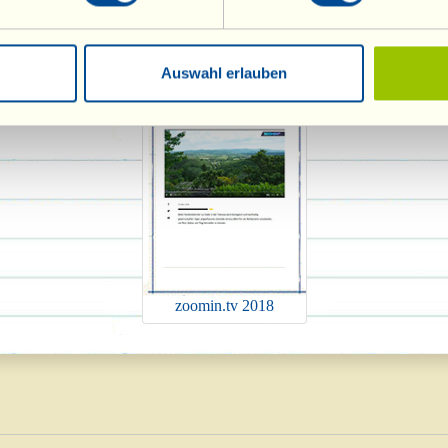
serGranat 2018
Biouty 2018
DailyMail 2
Auswahl erlauben
zoomin.tv 2018