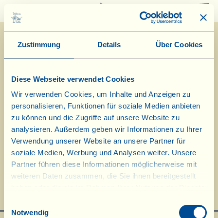
0
Zustimmung
Details
Über Cookies
Diese Webseite verwendet Cookies
Wir verwenden Cookies, um Inhalte und Anzeigen zu
personalisieren, Funktionen für soziale Medien anbieten
zu können und die Zugriffe auf unsere Website zu
analysieren. Außerdem geben wir Informationen zu Ihrer
Verwendung unserer Website an unsere Partner für
B.A.U.M. Umweltpreis 2017,
soziale Medien, Werbung und Analysen weiter. Unsere
Partner führen diese Informationen möglicherweise mit
Frankfurt am Main
weiteren Daten zusammen, die Sie ihnen bereitgestellt
haben oder die sie im Rahmen Ihrer Nutzung der Dienste
gesammelt haben.
Einwilligungsauswahl
Notwendig