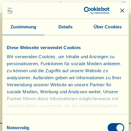
0
Zustimmung
Details
Über Cookies
Diese Webseite verwendet Cookies
Wir verwenden Cookies, um Inhalte und Anzeigen zu
personalisieren, Funktionen für soziale Medien anbieten
7/4/2015
zu können und die Zugriffe auf unsere Website zu
analysieren. Außerdem geben wir Informationen zu Ihrer
Tagebuch vom Bauernhof
Verwendung unserer Website an unsere Partner für
soziale Medien, Werbung und Analysen weiter. Unsere
Brutti ma Buoni im Backofen
Partner führen diese Informationen möglicherweise mit
weiteren Daten zusammen, die Sie ihnen bereitgestellt
Tag des biologisch-dynamischen Kalenders: Blatt
haben oder die sie im Rahmen Ihrer Nutzung der Dienste
gesammelt haben.
Einwilligungsauswahl
Notwendig