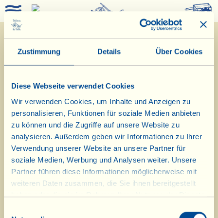
0
Zustimmung
Details
Über Cookies
Diese Webseite verwendet Cookies
Wir verwenden Cookies, um Inhalte und Anzeigen zu
personalisieren, Funktionen für soziale Medien anbieten
zu können und die Zugriffe auf unsere Website zu
analysieren. Außerdem geben wir Informationen zu Ihrer
19/10/2018
Verwendung unserer Website an unsere Partner für
soziale Medien, Werbung und Analysen weiter. Unsere
Tagebuch vom Bauernhof
Partner führen diese Informationen möglicherweise mit
weiteren Daten zusammen, die Sie ihnen bereitgestellt
In den Arbeitsräumen wird heute die
haben oder die sie im Rahmen Ihrer Nutzung der Dienste
gesammelt haben.
Cipollina hergestellt
Einwilligungsauswahl