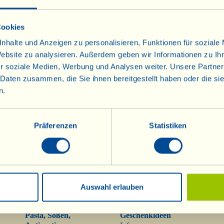
Cookies
nhalte und Anzeigen zu personalisieren, Funktionen für soziale
Website zu analysieren. Außerdem geben wir Informationen zu I
r soziale Medien, Werbung und Analysen weiter. Unsere Partner
 Daten zusammen, die Sie ihnen bereitgestellt haben oder die s
Weine
Olivenöl
Info
Olivenöl
n.
Rotweine
Raritäten
Roséweine
Präferenzen
Statistiken
Mostovino (wenig
Alkohol)
Weißweine
Sekt
Sekt Metodo Classico
Dessertweine
Auswahl erlauben
Pasta, Soßen,
Geschenkideen