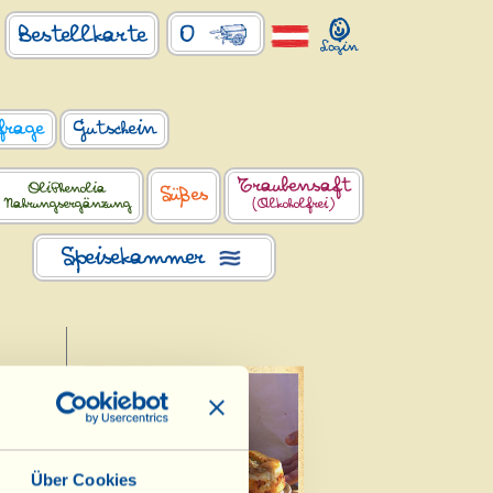
0
Bestellkarte
frage
Gutschein
Traubensaft
OliPhenolia
Süßes
Nahrungsergänzung
(Alkoholfrei)
Speisekammer
 und
Über Cookies