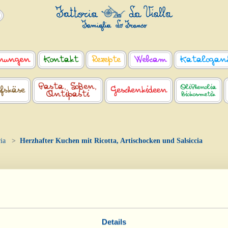
nungen
Kontakt
Rezepte
Webcam
Katalogan
Pasta, Soßen,
OliPhenolia
fskäse
Geschenkideen
Antipasti
Biokosmetik
ia
Herzhafter Kuchen mit Ricotta, Artischocken und Salsiccia
Tagebuch vom Bauernhof
zhafter Kuchen mit Ricotta, Artischocken
Salsiccia
Details
Tag des biologisch-dynamischen Kalenders: Frucht