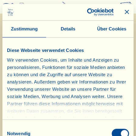
0
Zustimmung
Details
Über Cookies
Diese Webseite verwendet Cookies
Wir verwenden Cookies, um Inhalte und Anzeigen zu
personalisieren, Funktionen für soziale Medien anbieten
6/9/2021
zu können und die Zugriffe auf unsere Website zu
analysieren. Außerdem geben wir Informationen zu Ihrer
Tagebuch vom Bauernhof
Verwendung unserer Website an unsere Partner für
soziale Medien, Werbung und Analysen weiter. Unsere
Heute wird Nudelauflauf mit
Partner führen diese Informationen möglicherweise mit
weiteren Daten zusammen, die Sie ihnen bereitgestellt
Paprikaschoten und „Peperotta“
haben oder die sie im Rahmen Ihrer Nutzung der Dienste
zubereitet
gesammelt haben.
Einwilligungsauswahl
Notwendig