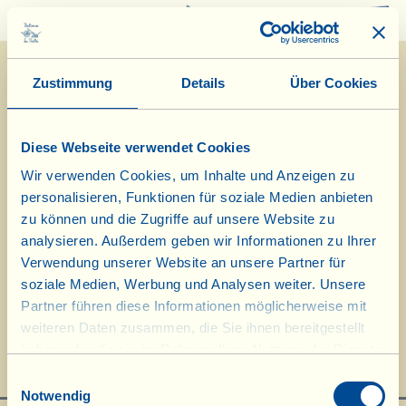
0
Zustimmung
Details
Über Cookies
Diese Webseite verwendet Cookies
Wir verwenden Cookies, um Inhalte und Anzeigen zu
personalisieren, Funktionen für soziale Medien anbieten
zu können und die Zugriffe auf unsere Website zu
analysieren. Außerdem geben wir Informationen zu Ihrer
Verwendung unserer Website an unsere Partner für
Concours Mondial de Bruxelles: 1.
soziale Medien, Werbung und Analysen weiter. Unsere
Partner führen diese Informationen möglicherweise mit
Oktober 2020, die "Viallini" bei der
weiteren Daten zusammen, die Sie ihnen bereitgestellt
haben oder die sie im Rahmen Ihrer Nutzung der Dienste
Preisverleihung in Rom
gesammelt haben.
Einwilligungsauswahl
Notwendig