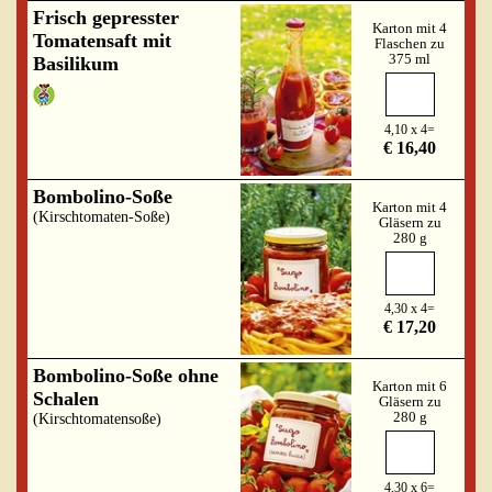
Frisch gepresster
Karton mit 4
Tomatensaft mit
Flaschen zu
375 ml
Basilikum
4,10 x 4=
€ 16,40
Bombolino-Soße
Karton mit 4
(Kirschtomaten-Soße)
Gläsern zu
280 g
4,30 x 4=
€ 17,20
Bombolino-Soße ohne
Karton mit 6
Schalen
Gläsern zu
280 g
(Kirschtomatensoße)
4,30 x 6=