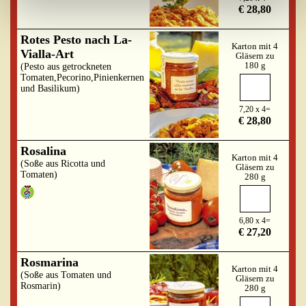
€ 28,80
Rotes Pesto nach La-
Karton mit 4
Vialla-Art
Gläsern zu
180 g
(Pesto aus getrockneten
Tomaten,Pecorino,Pinienkernen
und Basilikum)
7,20 x 4=
€ 28,80
Rosalina
Karton mit 4
(Soße aus Ricotta und
Gläsern zu
Tomaten)
280 g
6,80 x 4=
€ 27,20
Rosmarina
Karton mit 4
(Soße aus Tomaten und
Gläsern zu
Rosmarin)
280 g