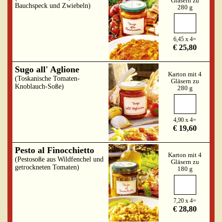
Gläsern zu
Bauchspeck und Zwiebeln)
280 g
6,45 x 4=
€ 25,80
Sugo all' Aglione
Karton mit 4
(Toskanische Tomaten-
Gläsern zu
Knoblauch-Soße)
280 g
4,90 x 4=
€ 19,60
Pesto al Finocchietto
Karton mit 4
(Pestosoße aus Wildfenchel und
Gläsern zu
getrockneten Tomaten)
180 g
7,20 x 4=
€ 28,80