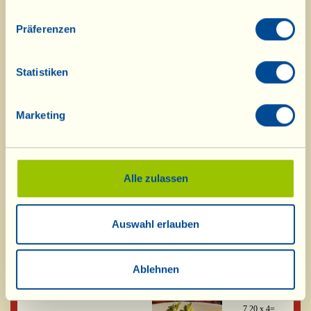
Ragù (Hackfleischsoße) à la
Karton mit 4
Toscana
Präferenzen
Gläsern zu
280 g
Statistiken
6,75 x 4=
€ 27,00
Marketing
Wildschweinsoße
Karton mit 2
Gläsern zu
180 g
Alle zulassen
9,00 x 2=
€ 18,00
Auswahl erlauben
Salsa Etrusca
Karton mit 4
(Soße aus getrockneten
Gläsern zu
Tomaten, Oliven, Pecorino und
180 g
Ablehnen
Eiern)
7,20 x 4=