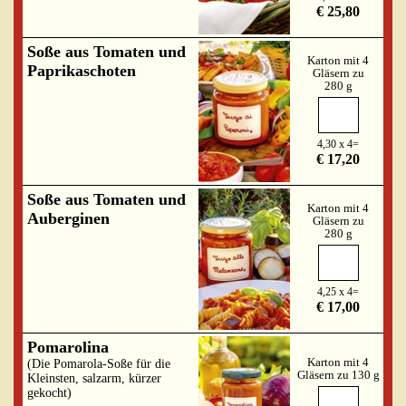
€ 25,80
Soße aus Tomaten und
Karton mit 4
Paprikaschoten
Gläsern zu
280 g
4,30 x 4=
€ 17,20
Soße aus Tomaten und
Karton mit 4
Auberginen
Gläsern zu
280 g
4,25 x 4=
€ 17,00
Pomarolina
Karton mit 4
(Die Pomarola-Soße für die
Gläsern zu 130 g
Kleinsten, salzarm, kürzer
gekocht)