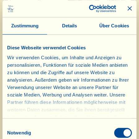
Parmigiana-Art)
330 g
7,70 x 4=
Zustimmung
Details
Über Cookies
€ 30,80
Peperotta
Karton mit 4
Diese Webseite verwendet Cookies
(Pestosoße aus Paprikaschoten)
Gläsern zu
180 g
Wir verwenden Cookies, um Inhalte und Anzeigen zu
personalisieren, Funktionen für soziale Medien anbieten
zu können und die Zugriffe auf unsere Website zu
4,75 x 4=
analysieren. Außerdem geben wir Informationen zu Ihrer
€ 19,00
Verwendung unserer Website an unsere Partner für
Pesto
soziale Medien, Werbung und Analysen weiter. Unsere
Karton mit 4
(Klassisches Basilikumpesto)
Gläsern zu
Partner führen diese Informationen möglicherweise mit
180 g
weiteren Daten zusammen, die Sie ihnen bereitgestellt
haben oder die sie im Rahmen Ihrer Nutzung der Dienste
gesammelt haben.
7,35 x 4=
Einwilligungsauswahl
€ 29,40
Notwendig