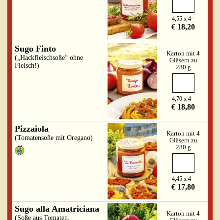
4,55 x 4=
€ 18,20
Sugo Finto
Karton mit 4
(„Hackfleischsoße“ ohne
Gläsern zu
Fleisch!)
280 g
4,70 x 4=
€ 18,80
Pizzaiola
Karton mit 4
(Tomatensoße mit Oregano)
Gläsern zu
280 g
4,45 x 4=
€ 17,80
Sugo alla Amatriciana
Karton mit 4
(Soße aus Tomaten,