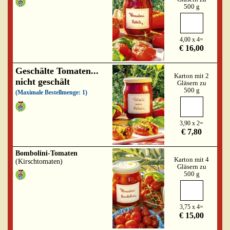
500 g
4,00 x 4=
€ 16,00
Geschälte Tomaten...
Karton mit 2
nicht geschält
Gläsern zu
500 g
(Maximale Bestellmenge: 1)
3,90 x 2=
€ 7,80
Bombolini-Tomaten
Karton mit 4
(Kirschtomaten)
Gläsern zu
500 g
3,75 x 4=
€ 15,00