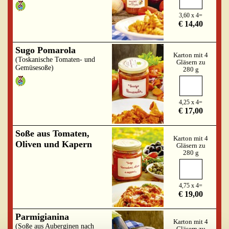
3,60 x 4=
€ 14,40
Sugo Pomarola
Karton mit 4
(Toskanische Tomaten- und
Gläsern zu
Gemüsesoße)
280 g
4,25 x 4=
€ 17,00
Soße aus Tomaten,
Karton mit 4
Oliven und Kapern
Gläsern zu
280 g
4,75 x 4=
€ 19,00
Parmigianina
Karton mit 4
(Soße aus Auberginen nach
Gläsern zu