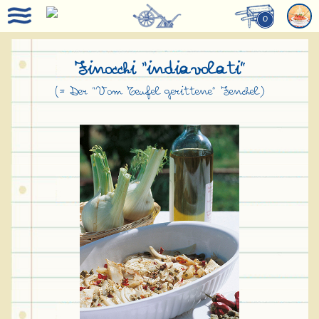
0
Finocchi “indiavolati”
(= Der “Vom Teufel gerittene” Fenchel)