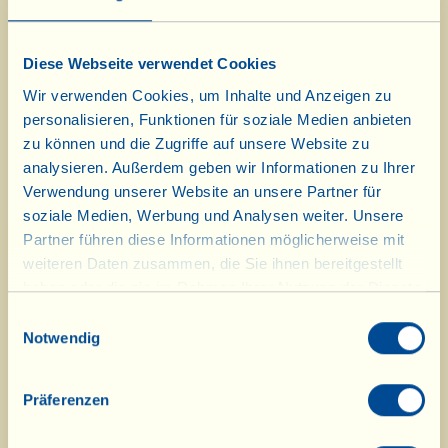
Entfernen Sie vom Fenchel die äußeren
“Rippen” und den unteren, härteren Teil.
Diese Webseite verwendet Cookies
Waschen, vierteln und mit einem scharfen
Wir verwenden Cookies, um Inhalte und Anzeigen zu
Messer in dünne Scheiben schneiden. Säubern
personalisieren, Funktionen für soziale Medien anbieten
Sie die Sardellen vom Salz, entfernen Sie die
zu können und die Zugriffe auf unsere Website zu
analysieren. Außerdem geben wir Informationen zu Ihrer
innere und alle anderen Gräten, waschen Sie sie
Verwendung unserer Website an unsere Partner für
kurz unter fließendem Wasser und tupfen Sie sie
soziale Medien, Werbung und Analysen weiter. Unsere
mit einem Küchentuch ab. Die in Essig
Partner führen diese Informationen möglicherweise mit
eingelegten Kapern gut abtropfen lassen und
weiteren Daten zusammen, die Sie ihnen bereitgestellt
grob hacken. Geben Sie 5 El Öl in eine
haben oder die sie im Rahmen Ihrer Nutzung der Dienste
feuerfeste Form mit den klein gehackten
gesammelt haben.
Einwilligungsauswahl
Knoblauchzehen, der zerbröselten Chilischote
Notwendig
(peperoncino) und schichtweise der halben
Fenchelmenge, den zerkleinerten Sardellen, dem
Präferenzen
restlichen Fenchel sowie dem restlichen Öl und