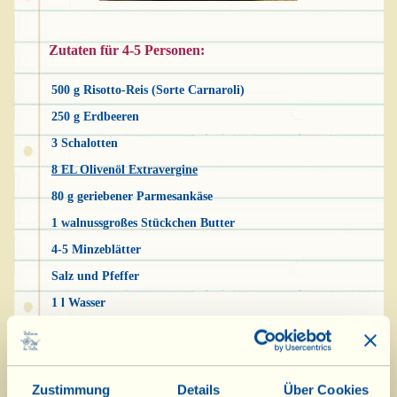
Zutaten für 4-5 Personen:
500 g Risotto-Reis (Sorte Carnaroli)
250 g Erdbeeren
3 Schalotten
8 EL Olivenöl Extravergine
80 g geriebener Parmesankäse
1 walnussgroßes Stückchen Butter
4-5 Minzeblätter
Salz und Pfeffer
1 l Wasser
1 kleine Karotte
½ Stange Staudensellerie
ein wenig Petersilie: 2-3 Stängel
Zustimmung
Details
Über Cookies