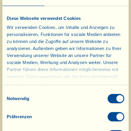
1 kleine Tomate
1 Stück Zwiebel
Diese Webseite verwendet Cookies
Salz
Wir verwenden Cookies, um Inhalte und Anzeigen zu
personalisieren, Funktionen für soziale Medien anbieten
zu können und die Zugriffe auf unsere Website zu
Als erstes wird die Gemüsebrühe zubereitet:
analysieren. Außerdem geben wir Informationen zu Ihrer
Setzen Sie einen Topf mit dem Wasser, dem
Verwendung unserer Website an unsere Partner für
gewaschenen und geputzten Suppengrün und
soziale Medien, Werbung und Analysen weiter. Unsere
einer Prise Salz auf und lassen Sie das Ganze
Partner führen diese Informationen möglicherweise mit
eine halbe Stunde köcheln. In der Zwischenzeit
weiteren Daten zusammen, die Sie ihnen bereitgestellt
die Erdbeeren mit Stiel und Blättern waschen,
haben oder die sie im Rahmen Ihrer Nutzung der Dienste
gesammelt haben.
gut abtropfen lassen und mit Küchenpapier
Einwilligungsauswahl
Notwendig
trocken tupfen; nun die Stiele und Blätter
entfernen, in Stückchen schneiden und die
Hälfte davon beiseitelegen. Die Schalotten fein
Präferenzen
hacken und auf kleiner Flamme in einem hohen