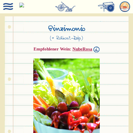
0
Pinzimonio
(= Rohkost-Dip)
Empfohlener Wein:
NubeRosa