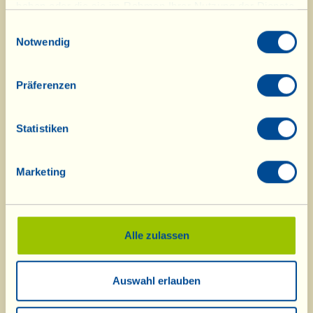
haben oder die sie im Rahmen Ihrer Nutzung der Dienste
Verbindung von frischem Gemüse mit jenem
gesammelt haben.
Olivenöl Extravergine, welches unnachahmlich
Einwilligungsauswahl
Notwendig
und anderswo nicht zu finden ist. Man bereitet
dazu eine große Schüssel mit verschiedenem gut
gewaschenen, in Stückchen oder Stifte
Präferenzen
geschnittenen rohen Gemüse vor, z.B.
Artischocken, Fenchel, Möhren, Sellerie,
Statistiken
Frühlingszwiebeln (je nach Geschmack). Dann
werden kleine Schälchen aufgestellt, in die jeder
Marketing
Tischgenosse etwas Öl, Salz und Pfeffer (auch
etwas Essig, wenn man mag) gibt, um die
Gemüsestückchen einzutunken. Besonders in
Alle zulassen
der Zeit des „neuen Öls", wie man bei uns sagt,
also wenn die Oliven gerade frisch gepresst
worden sind und ihr Saft - das Öl - am
Auswahl erlauben
wohlriechendsten und duftendsten ist und seine