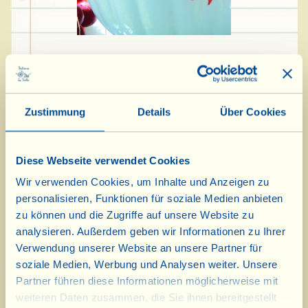
Je nach Appetit, beliebige Mengen folgender
Zutaten:
Zustimmung
Details
Über Cookies
Olivenöl Extravergine
verschiedenes frisches Gemüse (z.B. Artischocken,
Diese Webseite verwendet Cookies
Fenchel, Möhren, Sellerie, Frühlingszwiebeln...)
Wir verwenden Cookies, um Inhalte und Anzeigen zu
Salz
personalisieren, Funktionen für soziale Medien anbieten
Pfeffer
zu können und die Zugriffe auf unsere Website zu
Essig
analysieren. Außerdem geben wir Informationen zu Ihrer
Verwendung unserer Website an unsere Partner für
soziale Medien, Werbung und Analysen weiter. Unsere
Dies ist kein richtiges Rezept, sondern eine ganz
Partner führen diese Informationen möglicherweise mit
besondere toskanische Bezeichnung für die
weiteren Daten zusammen, die Sie ihnen bereitgestellt