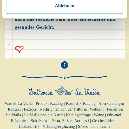
Schärfe „im Hals beißt", ist der „Pinzimonio"
Ablehnen
ein echter Genuss für den Gaumen. Aber er ist
auch das restliche Jahr über ein leckeres und
gesundes Gericht.
Was ist La Vialla
|
Produkt-Katalog
|
Kosmetik-Katalog
|
Anerkennungen
|
Kontakt
|
Rezepte
|
Nachrichten von der Fattoria
|
Webcam
|
Ferien bei
La Vialla
|
La Vialla und die Natur
|
Kataloganfrage
|
Weine
|
Olivenöl
|
Balsamico
|
Schafskäse
|
Pasta, Soßen,
Antipasti
|
Geschenkideen
|
Biokosmetik
|
Nahrungsergänzung
|
Süßes
|
Traubensaft