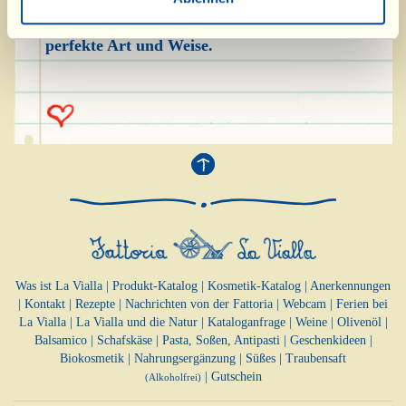
diejenigen, die ihn mögen, das Gericht auf
perfekte Art und Weise.
Was ist La Vialla
|
Produkt-Katalog
|
Kosmetik-Katalog
|
Anerkennungen
|
Kontakt
|
Rezepte
|
Nachrichten von der Fattoria
|
Webcam
|
Ferien bei
La Vialla
|
La Vialla und die Natur
|
Kataloganfrage
|
Weine
|
Olivenöl
|
Balsamico
|
Schafskäse
|
Pasta, Soßen,
Antipasti
|
Geschenkideen
|
Biokosmetik
|
Nahrungsergänzung
|
Süßes
|
Traubensaft
|
Gutschein
(Alkoholfrei)