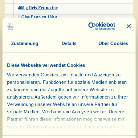
400 g Reis-Fettuccine
1 Glas Pesto zu 180 g
200 g feste, reife Kirsch- oder Datteltomaten
einige frische Basilikumblätter
Zustimmung
Details
Über Cookies
1 Stückchen gealterter Pecorino zum Reiben (je nach
Geschmack)
Diese Webseite verwendet Cookies
Wir verwenden Cookies, um Inhalte und Anzeigen zu
Ein schnelles, wertvolles Sommerrezept, da es
personalisieren, Funktionen für soziale Medien anbieten
auch kalt serviert sehr lecker ist: Es schmeckt
zu können und die Zugriffe auf unsere Website zu
allen, auch denen, die keine Probleme mit
analysieren. Außerdem geben wir Informationen zu Ihrer
Gluten haben. 150 g der Kirschtomaten
Verwendung unserer Website an unsere Partner für
waschen, abtrocknen, in dünne Scheiben
soziale Medien, Werbung und Analysen weiter. Unsere
schneiden und beiseitestellen. Sobald das
Partner führen diese Informationen möglicherweise mit
weiteren Daten zusammen, die Sie ihnen bereitgestellt
Wasser für die Pasta zu kochen beginnt - es
haben oder die sie im Rahmen Ihrer Nutzung der Dienste
muss reichlich sein - salzen (wenn Sie das Pesto