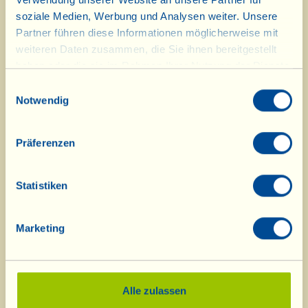
neuen flaschenvergorenen Metodo Classico 40
soziale Medien, Werbung und Analysen weiter. Unsere
"senza filtri".
Partner führen diese Informationen möglicherweise mit
weiteren Daten zusammen, die Sie ihnen bereitgestellt
Hier ein paar Vorschläge, um den typischen
haben oder die sie im Rahmen Ihrer Nutzung der Dienste
Aperitivo von La Vialla vorzubereiten:
gesammelt haben.
Einwilligungsauswahl
- "Mandala" aus getrockneten Tomaten,
Notwendig
Orangenoliven und eingelegten Artischocken
Präferenzen
- Pecorino Gran Riserva 12 Monate in kleine
Dreiecke schneiden und mit Peperonata dolce
Statistiken
(Paprikaschotenkonfitüre) anrichten
- Pecorino Gran Riserva 24 Monate (einen
Marketing
"Deckel" aus dem Laibes herausschneiden und
mit einem Parmesanmesser Käsespalten
herausbrechen) mit Balsamico-Zwiebeln oder
Alle zulassen
Kastanienhonig