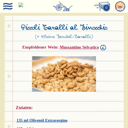
0
Piccoli Taralli al Finocchio
(= Kleine Fenchel-Taralli)
Empfohlener Wein:
Mussantino Selvatico
Zutaten:
135 ml Olivenöl Extravergine