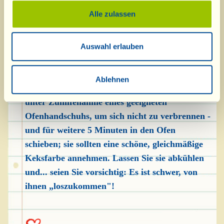
mit einer Länge von 10-12 cm. Formen Sie
Alle zulassen
Kringel daraus, „verschließen" Sie die beiden
Enden mit einer Gabel und legen Sie die Taralli
auf ein mit Backpapier ausgelegtes Blech. Im
Auswahl erlauben
auf 180 °C vorgeheizten Backofen 15-20
Minuten backen. Nach Ablauf dieser Zeit das
Ablehnen
Backblech herausnehmen, die Taralli wenden -
unter Zuhilfenahme eines geeigneten
Ofenhandschuhs, um sich nicht zu verbrennen -
und für weitere 5 Minuten in den Ofen
schieben; sie sollten eine schöne, gleichmäßige
Keksfarbe annehmen. Lassen Sie sie abkühlen
und... seien Sie vorsichtig: Es ist schwer, von
ihnen „loszukommen"!