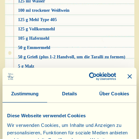
125 ml Wasser
100 ml trockener Weißwein
125 g Mehl Type 405
125 g Vollkornmehl
105 g Hafermehl
50 g Emmermehl
50 g Grieß (plus 1-2 Handvoll, um die Taralli zu formen)
5 g Malz
60 g Leinsamen
60 g Hirse
Zustimmung
Details
Über Cookies
60 g Sonnenblumenkerne
50 g Sesam
12 g Fenchelsamen
Diese Webseite verwendet Cookies
12 g Salz
Wir verwenden Cookies, um Inhalte und Anzeigen zu
1 Prise Chilipulver
personalisieren, Funktionen für soziale Medien anbieten