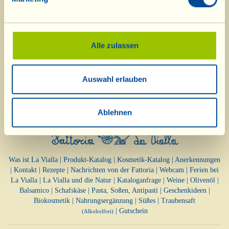
den Glasrand gesteckten Limettenscheibe
dekorieren... Es bleibt nur noch, fröhlich auf
den Sommer anzustoßen!
Alle zulassen
Auswahl erlauben
Ablehnen
Was ist La Vialla
|
Produkt-Katalog
|
Kosmetik-Katalog
|
Anerkennungen
|
Kontakt
|
Rezepte
|
Nachrichten von der Fattoria
|
Webcam
|
Ferien bei
La Vialla
|
La Vialla und die Natur
|
Kataloganfrage
|
Weine
|
Olivenöl
|
Balsamico
|
Schafskäse
|
Pasta, Soßen,
Antipasti
|
Geschenkideen
|
Biokosmetik
|
Nahrungsergänzung
|
Süßes
|
Traubensaft
|
Gutschein
(Alkoholfrei)