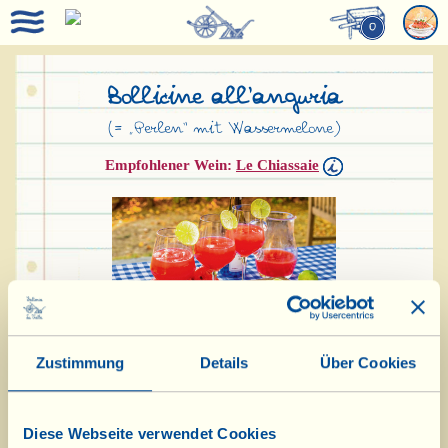
0
Bollicine all‘anguria
(= „Perlen“ mit Wassermelone)
Empfohlener Wein:
Le Chiassaie
Zustimmung
Details
Über Cookies
Zutaten für 6 Personen:
300 g Fruchtfleisch einer Wassermelone
Diese Webseite verwendet Cookies