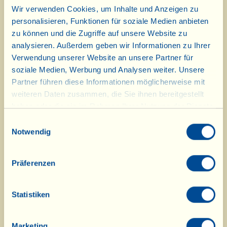
1 Flasche trockener Sekt
Wir verwenden Cookies, um Inhalte und Anzeigen zu
2 Limetten, nur der Saft (sowie 6 Limettenscheiben
personalisieren, Funktionen für soziale Medien anbieten
für die Dekoration)
zu können und die Zugriffe auf unsere Website zu
analysieren. Außerdem geben wir Informationen zu Ihrer
2 EL Zucker
Verwendung unserer Website an unsere Partner für
soziale Medien, Werbung und Analysen weiter. Unsere
Die Schale und die Kerne der Wassermelone
Partner führen diese Informationen möglicherweise mit
entfernen, das Fruchtfleisch in große Stücke
weiteren Daten zusammen, die Sie ihnen bereitgestellt
schneiden und zusammen mit dem Zucker und
haben oder die sie im Rahmen Ihrer Nutzung der Dienste
dem Limettensaft in eine Schüssel geben.
gesammelt haben.
Einwilligungsauswahl
Sorgfältig umrühren, dann mit dem Mixer
Notwendig
pürieren; das Ganze in eine Karaffe gießen und
etwa zwei Stunden in den Kühlschrank stellen.
Präferenzen
Nach Ablauf dieser Zeit herausnehmen und sehr
langsam den Sekt angießen. Umrühren und auf
Statistiken
die bereits mit je 3-4 Eiswürfeln gefüllten Gläser
verteilen, die Sie mit einer eingeschnittenen, auf
Marketing