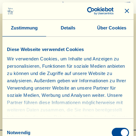
0
Zustimmung
Details
Über Cookies
Diese Webseite verwendet Cookies
Wir verwenden Cookies, um Inhalte und Anzeigen zu
personalisieren, Funktionen für soziale Medien anbieten
zu können und die Zugriffe auf unsere Website zu
analysieren. Außerdem geben wir Informationen zu Ihrer
Verwendung unserer Website an unsere Partner für
Auf dem Bauernhof, Fattoria... La
soziale Medien, Werbung und Analysen weiter. Unsere
Vialla i-ei-i-ei-o
Partner führen diese Informationen möglicherweise mit
weiteren Daten zusammen, die Sie ihnen bereitgestellt
haben oder die sie im Rahmen Ihrer Nutzung der Dienste
gesammelt haben.
Einwilligungsauswahl
Notwendig