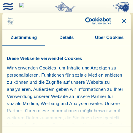
0
Zustimmung
Details
Über Cookies
Diese Webseite verwendet Cookies
Wir verwenden Cookies, um Inhalte und Anzeigen zu
personalisieren, Funktionen für soziale Medien anbieten
zu können und die Zugriffe auf unsere Website zu
3/6/2019
analysieren. Außerdem geben wir Informationen zu Ihrer
Verwendung unserer Website an unsere Partner für
soziale Medien, Werbung und Analysen weiter. Unsere
Tagebuch vom Bauernhof
Partner führen diese Informationen möglicherweise mit
Weinberg des Landhauses La Casotta,
weiteren Daten zusammen, die Sie ihnen bereitgestellt
haben oder die sie im Rahmen Ihrer Nutzung der Dienste
Versuchsreihe zur Halbierung der
gesammelt haben.